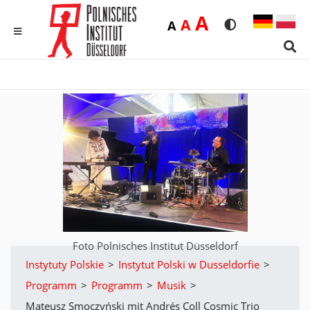
Duża
A
Średnia
A
Domyślna
A
Rozmiar czcionk
Wersja kon
MENU
Sear
Foto Polnisches Institut Düsseldorf
Instytuty Polskie
>
Instytut Polski w Dusseldorfie
>
Programm
>
Programm
>
Musik
>
Mateusz Smoczyński mit Andrés Coll Cosmic Trio