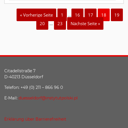
« Vorherige Seite
1
…
16
17
18
19
20
…
23
Nächste Seite »
Citadellstraße 7
D-40213 Düsseldorf
Telefon: +49 (0) 211 – 866 96 0
E-Mail:
duesseldorf@instytutpolski.pl
Erklärung über Barrierefreiheit