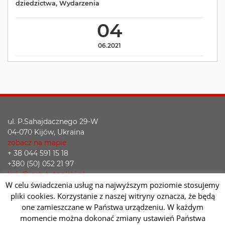
dziedzictwa
,
Wydarzenia
04
06.2021
ul. P.Sahajdacznego 29-W
04-070 Kijów, Ukraina
zobacz na mapie
+ 38 044 591 15 18
+380 (50) 052 21 97
kyiv@instytutpolski.pl
W celu świadczenia usług na najwyższym poziomie stosujemy
Deklaracja dostępności
pliki cookies. Korzystanie z naszej witryny oznacza, że będą
one zamieszczane w Państwa urządzeniu. W każdym
Facebook
Twitter
Youtube
Instagram
momencie można dokonać zmiany ustawień Państwa