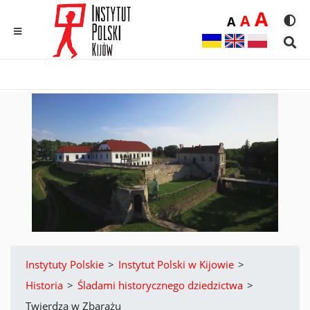
Duż
A
Średnia
A
Domyślna
A
Rozmia
We
MENU
Sear
Instytuty Polskie
>
Instytut Polski w Kijowie
>
Historia
>
Śladami historycznego dziedzictwa
>
Twierdza w Zbarażu