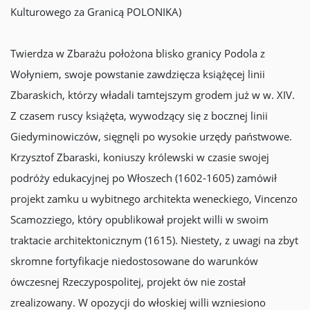
Kulturowego za Granicą POLONIKA)
Twierdza w Zbarażu położona blisko granicy Podola z
Wołyniem, swoje powstanie zawdzięcza książęcej linii
Zbaraskich, którzy władali tamtejszym grodem już w w. XIV.
Z czasem ruscy książęta, wywodzący się z bocznej linii
Giedyminowiczów, sięgnęli po wysokie urzędy państwowe.
Krzysztof Zbaraski, koniuszy królewski w czasie swojej
podróży edukacyjnej po Włoszech (1602-1605) zamówił
projekt zamku u wybitnego architekta weneckiego, Vincenzo
Scamozziego, który opublikował projekt willi w swoim
traktacie architektonicznym (1615). Niestety, z uwagi na zbyt
skromne fortyfikacje niedostosowane do warunków
ówczesnej Rzeczypospolitej, projekt ów nie został
zrealizowany. W opozycji do włoskiej willi wzniesiono