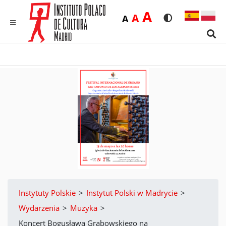
Duża
A
Średnia
A
Domyślna
A
Rozmiar czcionk
Wersja kon
MENU
Sear
Instytuty Polskie
>
Instytut Polski w Madrycie
>
Wydarzenia
>
Muzyka
>
Koncert Bogusława Grabowskiego na