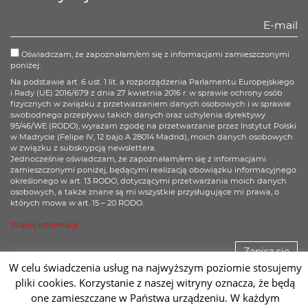
Oświadczam, że zapoznałam/em się z informacjami zamieszczonymi
poniżej:
Na podstawie art. 6 ust. 1 lit. a rozporządzenia Parlamentu Europejskiego
i Rady (UE) 2016/679 z dnia 27 kwietnia 2016 r. w sprawie ochrony osób
fizycznych w związku z przetwarzaniem danych osobowych i w sprawie
swobodnego przepływu takich danych oraz uchylenia dyrektywy
95/46/WE (RODO), wyrażam zgodę na przetwarzanie przez Instytut Polski
w Madrycie (Felipe IV, 12 bajo A 28014 Madrid), moich danych osobowych
w związku z subskrypcją newslettera.
Jednocześnie oświadczam, że zapoznałam/em się z informacjami
zamieszczonymi poniżej, będącymi realizacją obowiązku informacyjnego
określonego w art. 13 RODO, dotyczącymi przetwarzania moich danych
osobowych, a także znane są mi wszystkie przysługujące mi prawa, o
których mowa w art. 15 – 20 RODO.
Więcej informacji
Zapisz się
W celu świadczenia usług na najwyższym poziomie stosujemy
pliki cookies. Korzystanie z naszej witryny oznacza, że będą
one zamieszczane w Państwa urządzeniu. W każdym