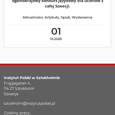
ogólnokrajowy konkurs językowy dla uczniów z
całej Szwecji.
Aktualności
,
Artykuły
,
Język
,
Wydarzenia
01
10.2026
Instytut Polski w Sztokholmie
Friggagatan 4,
114 27 Sztokholm
Szwecja
sztokholm@instytutpolski.pl
Godziny pracy: