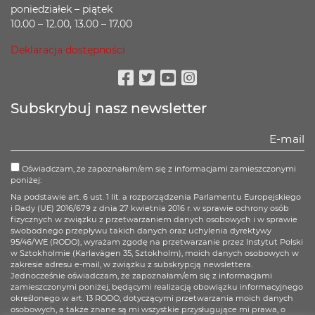
poniedziałek – piątek
10.00 – 12.00, 13.00 – 17.00
Deklaracja dostępności
Facebook
Twitter
Youtube
Instagram
Subskrybuj nasz newsletter
Oświadczam, że zapoznałam/em się z informacjami zamieszczonymi
poniżej:
Na podstawie art. 6 ust. 1 lit. a rozporządzenia Parlamentu Europejskiego
i Rady (UE) 2016/679 z dnia 27 kwietnia 2016 r. w sprawie ochrony osób
fizycznych w związku z przetwarzaniem danych osobowych i w sprawie
swobodnego przepływu takich danych oraz uchylenia dyrektywy
95/46/WE (RODO), wyrażam zgodę na przetwarzanie przez Instytut Polski
w Sztokholmie (Karlavägen 35, Sztokholm), moich danych osobowych w
zakresie adresu e-mail, w związku z subskrypcją newslettera.
Jednocześnie oświadczam, że zapoznałam/em się z informacjami
zamieszczonymi poniżej, będącymi realizacją obowiązku informacyjnego
określonego w art. 13 RODO, dotyczącymi przetwarzania moich danych
osobowych, a także znane są mi wszystkie przysługujące mi prawa, o