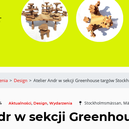
enia
>
Design
>
Atelier Andr w sekcji Greenhouse targów Stockh
4
Stockholmsmässan, Mäs
Aktualności
,
Design
,
Wydarzenia
ndr w sekcji Greenho