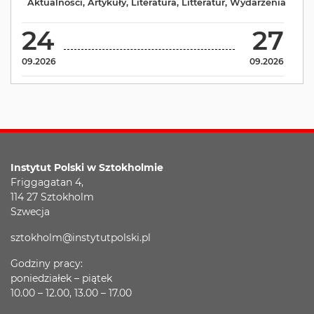
Aktualności
,
Artykuły
,
Literatura
,
Litteratur
,
Wydarzenia
24
27
09.2026
09.2026
Instytut Polski w Sztokholmie
Friggagatan 4,
114 27 Sztokholm
Szwecja
sztokholm@instytutpolski.pl
Godziny pracy:
poniedziałek – piątek
10.00 – 12.00, 13.00 – 17.00