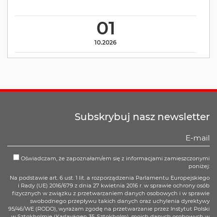
01
10.2026
Subskrybuj nasz newsletter
Oświadczam, że zapoznałam/em się z informacjami zamieszczonymi
poniżej:
Na podstawie art. 6 ust. 1 lit. a rozporządzenia Parlamentu Europejskiego
i Rady (UE) 2016/679 z dnia 27 kwietnia 2016 r. w sprawie ochrony osób
fizycznych w związku z przetwarzaniem danych osobowych i w sprawie
swobodnego przepływu takich danych oraz uchylenia dyrektywy
95/46/WE (RODO), wyrażam zgodę na przetwarzanie przez Instytut Polski
w Sztokholmie (Karlavägen 35, Sztokholm), moich danych osobowych w