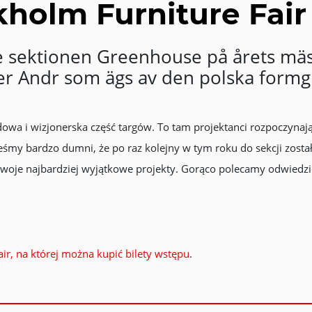
kholm Furniture Fair
 sektionen Greenhouse på årets mäs
lier Andr som ägs av den polska form
wa i wizjonerska część targów. To tam projektanci rozpoczynają
teśmy bardzo dumni, że po raz kolejny w tym roku do sekcji zosta
swoje najbardziej wyjątkowe projekty. Gorąco polecamy odwiedzi
ir, na której można kupić bilety wstępu
.