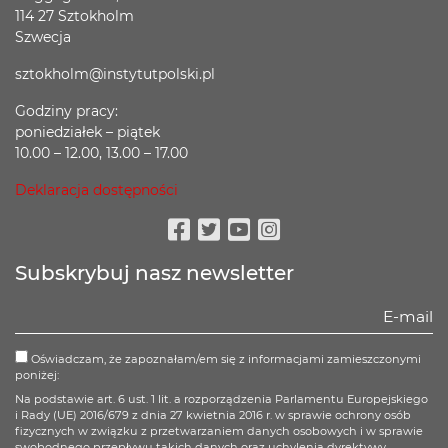
114 27 Sztokholm
Szwecja
sztokholm@instytutpolski.pl
Godziny pracy:
poniedziałek – piątek
10.00 – 12.00, 13.00 – 17.00
Deklaracja dostępności
Facebook
Twitter
Youtube
Instagram
Subskrybuj nasz newsletter
Oświadczam, że zapoznałam/em się z informacjami zamieszczonymi
poniżej:
Na podstawie art. 6 ust. 1 lit. a rozporządzenia Parlamentu Europejskiego
i Rady (UE) 2016/679 z dnia 27 kwietnia 2016 r. w sprawie ochrony osób
fizycznych w związku z przetwarzaniem danych osobowych i w sprawie
swobodnego przepływu takich danych oraz uchylenia dyrektywy