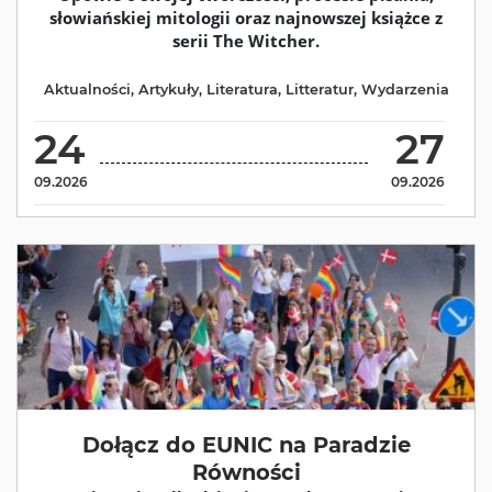
słowiańskiej mitologii oraz najnowszej książce z
serii The Witcher.
Aktualności
,
Artykuły
,
Literatura
,
Litteratur
,
Wydarzenia
24
27
09.2026
09.2026
Dołącz do EUNIC na Paradzie
Równości