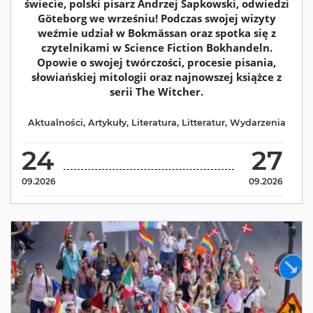
świecie, polski pisarz Andrzej Sapkowski, odwiedzi
Göteborg we wrześniu! Podczas swojej wizyty
weźmie udział w Bokmässan oraz spotka się z
czytelnikami w Science Fiction Bokhandeln.
Opowie o swojej twórczości, procesie pisania,
słowiańskiej mitologii oraz najnowszej książce z
serii The Witcher.
Aktualności
,
Artykuły
,
Literatura
,
Litteratur
,
Wydarzenia
24
27
09.2026
09.2026