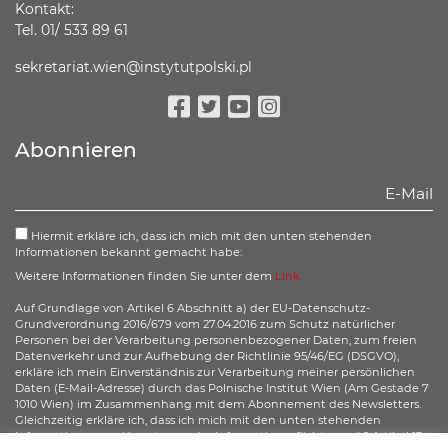
Kontakt:
Tel. 01/ 533 89 61
sekretariat.wien@instytutpolski.pl
Facebook
Twitter
Youtube
Instagram
Abonnieren
Hiermit erkläre ich, dass ich mich mit den unten stehenden
Informationen bekannt gemacht habe:
Weitere Informationen finden Sie unter dem
Link
Auf Grundlage von Artikel 6 Abschnitt a) der EU-Datenschutz-
Grundverordnung 2016/679 vom 27.04.2016 zum Schutz natürlicher
Personen bei der Verarbeitung personenbezogener Daten, zum freien
Datenverkehr und zur Aufhebung der Richtlinie 95/46/EG (DSGVO),
erkläre ich mein Einverständnis zur Verarbeitung meiner persönlichen
Daten (E-Mail-Adresse) durch das Polnische Institut Wien (Am Gestade 7
1010 Wien) im Zusammenhang mit dem Abonnement des Newsletters.
Gleichzeitig erkläre ich, dass ich mich mit den unten stehenden
Informationen zur Umsetzung der Informationspflicht gemäß Artikel 13