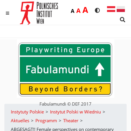
Duża
A
Średnia
A
Domyślna
A
Rozmiar czcionk
Wersja kon
MENU
Sear
Fabulamundi © DEF 2017
Instytuty Polskie
>
Instytut Polski w Wiedniu
>
Aktuelles
>
Programm
>
Theater
>
ABGESAGT!! Female perspectives on contemporary