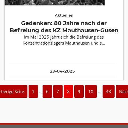
Aktuelles
Gedenken: 80 Jahre nach der
Befreiung des KZ Mauthausen-Gusen
Im Mai 2025 jährt sich die Befreiung des
Konzentrationslagers Mauthausen und s...
29-04-2025
rherige Seite
1
…
6
7
8
9
10
…
43
Näch