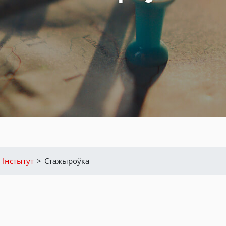
 Інстытут
>
Стажыроўка