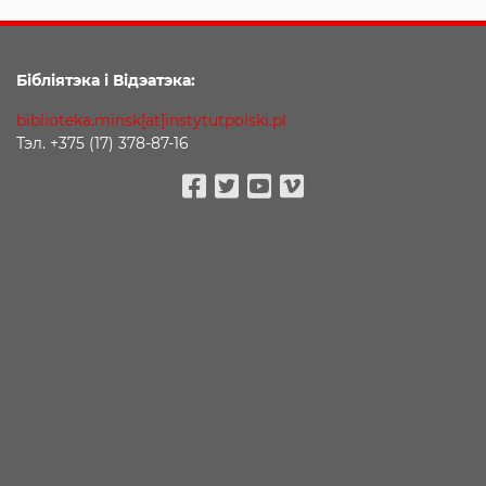
Бібліятэка і Відэатэка:
biblioteka.minsk[at]instytutpolski.pl
Тэл. +375 (17) 378-87-16
Facebook
Twitter
Youtube
Vimeo