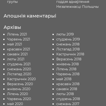
групы
годдзя аднаўлення
Незалежнасці Польшчы
Апошнія каментарыі
Архівы
Ліпень 2021
люты 2019
Чэрвень 2021
студзень 2019
май 2021
снежань 2018
красавік 2021
Лістапад 2018
сакавік 2021
Кастрычнік 2018
люты 2021
Верасень 2018
студзень 2021
жнівень 2018
снежань 2020
Ліпень 2018
Лістапад 2020
Чэрвень 2018
Кастрычнік 2020
май 2018
Верасень 2020
красавік 2018
жнівень 2020
сакавік 2018
Ліпень 2020
люты 2018
Чэрвень 2020
студзень 2018
май 2020
снежань 2017