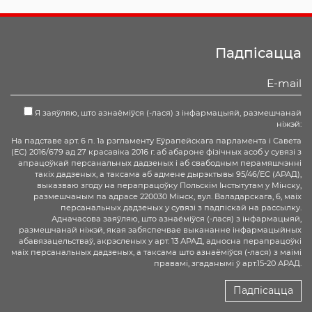
Падпісацца
Я заяўляю, што азнаёміўся (-лася) з інфармацыяй, размешчанай
ніжэй:
На падставе арт. 6 п. 1а рэгламенту Еўрапейскага парламента і Савета
(ЕС) 2016/679 ад 27 красавіка 2016 г. аб абароне фізічных асоб у сувязі з
апрацоўкай персанальных дадзеных і аб свабодным перамяшчэнні
такіх дадзеных, а таксама аб адмене дырэктывы 95/46/ЕС (АРАД),
выказваю згоду на перапрацоўку Польскім Інстытутам у Мінску,
размешчаным па адрасе 220030 Мінск, вул. Валадарскага, 6, маіх
персанальных дадзеных у сувязі з падпіскай на рассылку.
Адначасова заяўляю, што азнаёміўся (-лася) з інфармацыяй,
размешчанай ніжэй, якая забяспечвае выкананне інфармацыйных
абавязацельстваў, акрэсленых у арт. 13 АРАД, адносна перапрацоўкі
маіх персанальных дадзеных, а таксама што азнаёміўся (-лася) з маімі
правамі, згаданымі ў арт.15-20 АРАД.
Падпісацца