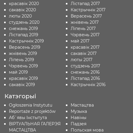
красавік 2020
Лістапад 2017
сакавік 2020
Кастрычнік 2017
люты 2020
Верасень 2017
студзень 2020
жнівень 2017
снежань 2019
Ліпень 2017
Лістапад 2019
Чэрвень 2017
Кастрычнік 2019
май 2017
Верасень 2019
красавік 2017
жнівень 2019
сакавік 2017
Ліпень 2019
люты 2017
Чэрвень 2019
студзень 2017
май 2019
снежань 2016
красавік 2019
Лістапад 2016
сакавік 2019
Кастрычнік 2016
Катэгорыі
Ogłoszenia Instytutu
Мастацтва
Reportaże z projektów
Музыка
Аб`явы Iнстытута
Навіны
ВІРТУАЛЬНАЯ ГАЛЕРЭЯ
Падзея
МАСТАЦТВА
Польская мова