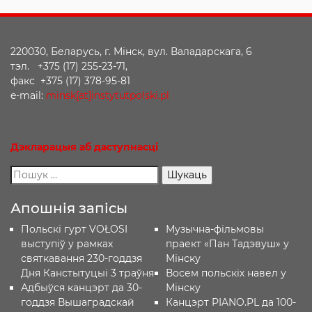
220030, Беларусь, г. Мінск, вул. Валадарскага, 6
тэл. +375 (17) 255-23-71,
факс +375 (17) 378-95-81
e-mail:
minsk[at]instytutpolski.pl
Дэкларацыя
аб
даступнасці
Апошнія запісы
Польскі гурт VOŁOSI
Музычна-фільмовы
выступіў у рамках
праект «Пан Тадэвуш» у
святкавання 230-годдзя
Мінску
Дня Канстытуцыі 3 траўня
Восем польскіх навел у
Адбыўся канцэрт да 30-
Мінску
годдзя Вышаградскай
Канцэрт PIANO.PL да 100-