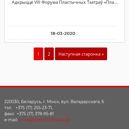
Адкрыццё VIII Форума Пластычных Тэатраў «Пла...
18-03-2020
1
2
Наступная старонка »
220030, Беларусь, г. Мінск, вул. Валадарскага, 6
тэл. +375 (17) 255-23-71,
факс +375 (17) 378-95-81
e-mail:
minsk[at]instytutpolski.pl