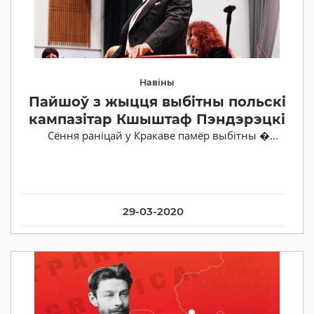
Навіны
Пайшоў з жыцця выбітны польскі
кампазітар Кшыштаф Пэндэрэцкі
Сёння раніцай у Кракаве памёр выбітны �...
29-03-2020