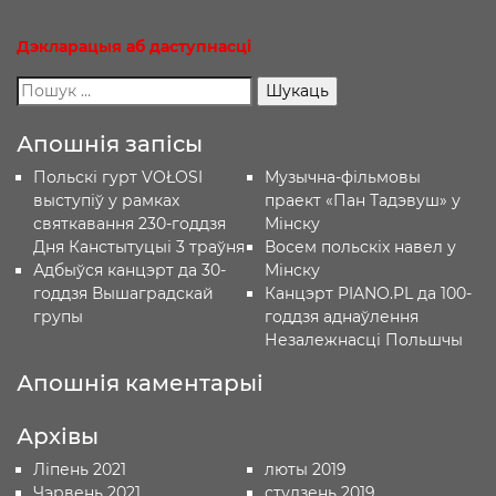
Дэкларацыя
аб
даступнасці
Апошнія запісы
Польскі гурт VOŁOSI
Музычна-фільмовы
выступіў у рамках
праект «Пан Тадэвуш» у
святкавання 230-годдзя
Мінску
Дня Канстытуцыі 3 траўня
Восем польскіх навел у
Адбыўся канцэрт да 30-
Мінску
годдзя Вышаградскай
Канцэрт PIANO.PL да 100-
групы
годдзя аднаўлення
Незалежнасці Польшчы
Апошнія каментарыі
Архівы
Ліпень 2021
люты 2019
Чэрвень 2021
студзень 2019