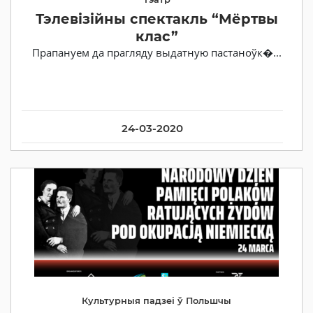
Тэлевізійны спектакль “Мёртвы
клас”
Прапануем да прагляду выдатную пастаноўк�...
24-03-2020
Культурныя падзеі ў Польшчы