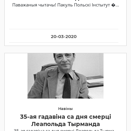
Паважаныя чытачы! Пакуль Польскі Інстытут �...
20-03-2020
Навіны
35-ая гадавіна са дня смерці
Леапольда Тырманда
35-ая гадавіна са дня смерці Леапольда Тырма...