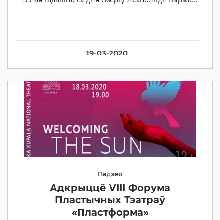
19-03-2020
Падзея
Адкрыццё VIII Форума
Пластычных Тэатраў
«Плаcтформа»