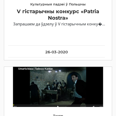
Культурныя падзеі ў Польшчы
V гістарычны конкурс «Patria
Nostra»
Запрашаем да ўдзелу ў V гістарычным конку�...
26-03-2020
Тэатр