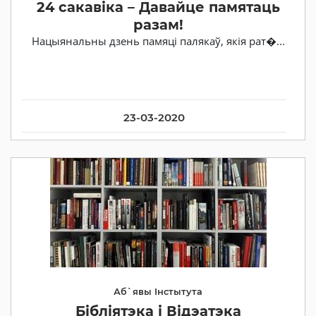
24 сакавіка – Давайце памятаць
разам!
Нацыянальны дзень памяці палякаў, якія рат�...
23-03-2020
Аб`явы Iнстытута
Бібліятэка і Відэатэка