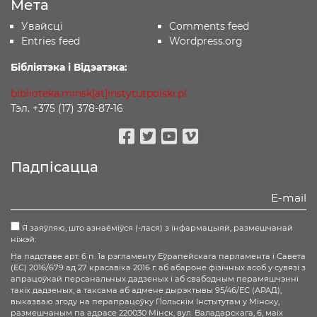
Мета
Увайсці
Comments feed
Entries feed
Wordpress.org
Бібліятэка і Відэатэка:
biblioteka.minsk[at]instytutpolski.pl
Тэл. +375 (17) 378-87-16
Facebook
Twitter
Youtube
Vimeo
Падпісацца
Я заяўляю, што азнаёміўся (-лася) з інфармацыяй, размешчанай
ніжэй:
На падставе арт. 6 п. 1а рэгламенту Еўрапейскага парламента і Савета
(ЕС) 2016/679 ад 27 красавіка 2016 г. аб абароне фізічных асоб у сувязі з
апрацоўкай персанальных дадзеных і аб свабодным перамяшчэнні
такіх дадзеных, а таксама аб адмене дырэктывы 95/46/ЕС (АРАД),
выказваю згоду на перапрацоўку Польскім Інстытутам у Мінску,
размешчаным па адрасе 220030 Мінск, вул. Валадарскага, 6, маіх