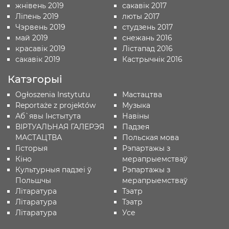
жнівень 2019
сакавік 2017
Ліпень 2019
люты 2017
Чэрвень 2019
студзень 2017
май 2019
снежань 2016
красавік 2019
Лістапад 2016
сакавік 2019
Кастрычнік 2016
Катэгорыі
Ogłoszenia Instytutu
Мастацтва
Reportaże z projektów
Музыка
Аб`явы Iнстытута
Навіны
ВІРТУАЛЬНАЯ ГАЛЕРЭЯ
Падзея
МАСТАЦТВА
Польская мова
Гісторыя
Рэпартажы з
Кіно
мерапрыемстваў
Культурныя падзеі ў
Рэпартажы з
Польшчы
мерапрыемстваў
Лiтаратура
Тэатр
Лiтаратура
Тэатр
Літаратура
Усе