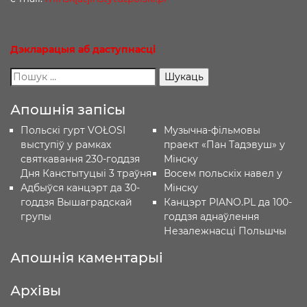
Дэкларацыя
аб
даступнасці
Апошнія запісы
Польскі гурт VOŁOSI
Музычна-фільмовы
выступіў у рамках
праект «Пан Тадэвуш» у
святкавання 230-годдзя
Мінску
Дня Канстытуцыі 3 траўня
Восем польскіх навел у
Адбыўся канцэрт да 30-
Мінску
годдзя Вышаградскай
Канцэрт PIANO.PL да 100-
групы
годдзя аднаўлення
Незалежнасці Польшчы
Апошнія каментарыі
Архівы