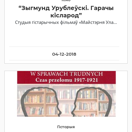
“Зыгмунд Урублеўскі. Гарачы
кісларод”
Студыя гістарычных фільмаў «Майстэрня Ула...
04-12-2018
Гісторыя