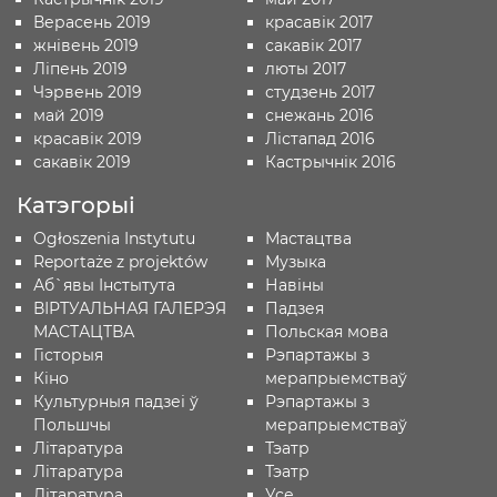
Верасень 2019
красавік 2017
жнівень 2019
сакавік 2017
Ліпень 2019
люты 2017
Чэрвень 2019
студзень 2017
май 2019
снежань 2016
красавік 2019
Лістапад 2016
сакавік 2019
Кастрычнік 2016
Катэгорыі
Ogłoszenia Instytutu
Мастацтва
Reportaże z projektów
Музыка
Аб`явы Iнстытута
Навіны
ВІРТУАЛЬНАЯ ГАЛЕРЭЯ
Падзея
МАСТАЦТВА
Польская мова
Гісторыя
Рэпартажы з
Кіно
мерапрыемстваў
Культурныя падзеі ў
Рэпартажы з
Польшчы
мерапрыемстваў
Лiтаратура
Тэатр
Лiтаратура
Тэатр
Літаратура
Усе