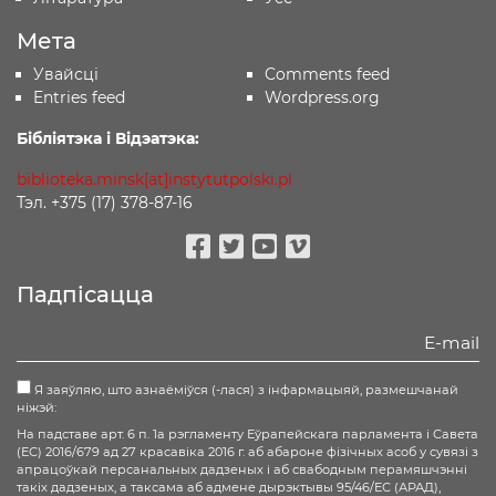
Мета
Увайсці
Comments feed
Entries feed
Wordpress.org
Бібліятэка і Відэатэка:
biblioteka.minsk[at]instytutpolski.pl
Тэл. +375 (17) 378-87-16
Facebook
Twitter
Youtube
Vimeo
Падпісацца
Я заяўляю, што азнаёміўся (-лася) з інфармацыяй, размешчанай
ніжэй:
На падставе арт. 6 п. 1а рэгламенту Еўрапейскага парламента і Савета
(ЕС) 2016/679 ад 27 красавіка 2016 г. аб абароне фізічных асоб у сувязі з
апрацоўкай персанальных дадзеных і аб свабодным перамяшчэнні
такіх дадзеных, а таксама аб адмене дырэктывы 95/46/ЕС (АРАД),