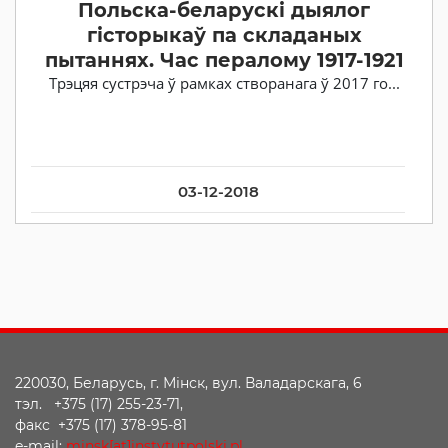
Польска-беларускі дыялог
гісторыкаў па складаных
пытаннях. Час пералому 1917-1921
Трэцяя сустрэча ў рамках створанага ў 2017 го...
03-12-2018
220030, Беларусь, г. Мінск, вул. Валадарскага, 6
тэл. +375 (17) 255-23-71,
факс +375 (17) 378-95-81
e-mail:
minsk[at]instytutpolski.pl