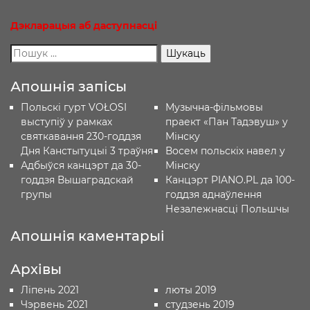
Дэкларацыя
аб
даступнасці
Апошнія запісы
Польскі гурт VOŁOSI
Музычна-фільмовы
выступіў у рамках
праект «Пан Тадэвуш» у
святкавання 230-годдзя
Мінску
Дня Канстытуцыі 3 траўня
Восем польскіх навел у
Адбыўся канцэрт да 30-
Мінску
годдзя Вышаградскай
Канцэрт PIANO.PL да 100-
групы
годдзя аднаўлення
Незалежнасці Польшчы
Апошнія каментарыі
Архівы
Ліпень 2021
люты 2019
Чэрвень 2021
студзень 2019