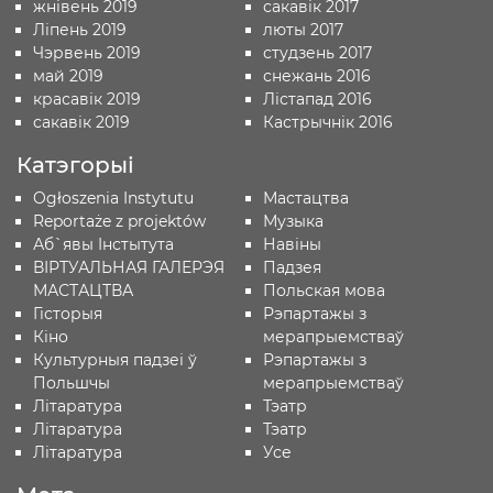
жнівень 2019
сакавік 2017
Ліпень 2019
люты 2017
Чэрвень 2019
студзень 2017
май 2019
снежань 2016
красавік 2019
Лістапад 2016
сакавік 2019
Кастрычнік 2016
Катэгорыі
Ogłoszenia Instytutu
Мастацтва
Reportaże z projektów
Музыка
Аб`явы Iнстытута
Навіны
ВІРТУАЛЬНАЯ ГАЛЕРЭЯ
Падзея
МАСТАЦТВА
Польская мова
Гісторыя
Рэпартажы з
Кіно
мерапрыемстваў
Культурныя падзеі ў
Рэпартажы з
Польшчы
мерапрыемстваў
Лiтаратура
Тэатр
Лiтаратура
Тэатр
Літаратура
Усе