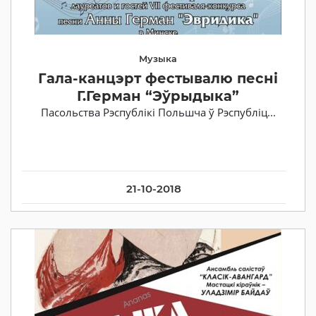
Музыка
Гала-канцэрт фестывалю песні
Г.Герман “Эўрыдыка”
Пасольства Рэспублікі Польшча ў Рэспубліц...
21-10-2018