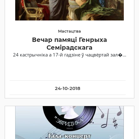
Мастацтва
Вечар памяці Генрыха
Семірадскага
24 кастрычніка а 17-й гадзіне ў чацвёртай зал�...
24-10-2018