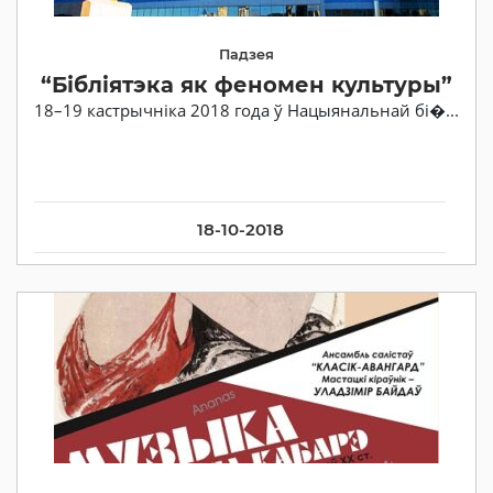
Падзея
“Бібліятэка як феномен культуры”
18–19 кастрычніка 2018 года ў Нацыянальнай бі�...
18-10-2018