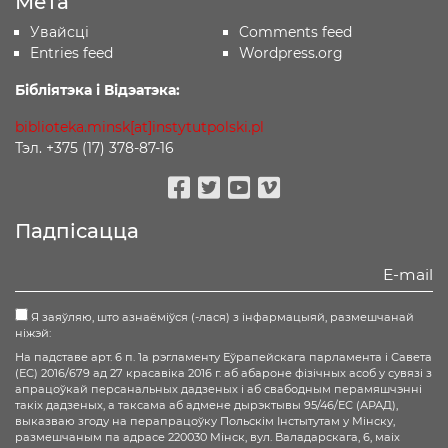
Мета
Увайсці
Comments feed
Entries feed
Wordpress.org
Бібліятэка і Відэатэка:
biblioteka.minsk[at]instytutpolski.pl
Тэл. +375 (17) 378-87-16
Facebook
Twitter
Youtube
Vimeo
Падпісацца
Я заяўляю, што азнаёміўся (-лася) з інфармацыяй, размешчанай
ніжэй:
На падставе арт. 6 п. 1а рэгламенту Еўрапейскага парламента і Савета
(ЕС) 2016/679 ад 27 красавіка 2016 г. аб абароне фізічных асоб у сувязі з
апрацоўкай персанальных дадзеных і аб свабодным перамяшчэнні
такіх дадзеных, а таксама аб адмене дырэктывы 95/46/ЕС (АРАД),
выказваю згоду на перапрацоўку Польскім Інстытутам у Мінску,
размешчаным па адрасе 220030 Мінск, вул. Валадарскага, 6, маіх