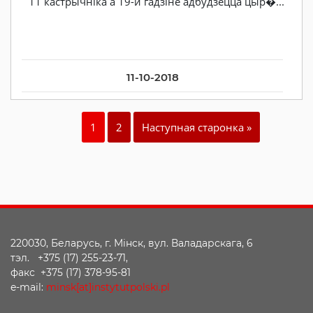
11 кастрычніка а 19-й гадзіне адбудзецца цыр�...
11-10-2018
1
2
Наступная старонка »
220030, Беларусь, г. Мінск, вул. Валадарскага, 6
тэл. +375 (17) 255-23-71,
факс +375 (17) 378-95-81
e-mail:
minsk[at]instytutpolski.pl