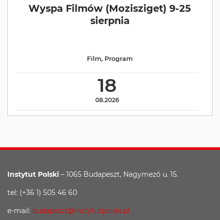
Wyspa Filmów (Mozisziget) 9-25
sierpnia
Film
,
Program
18
08.2026
Instytut Polski
– 1065 Budapeszt, Nagymező u. 15.
tel: (+36 1) 505 46 60
e-mail:
budapeszt@instytutpolski.pl