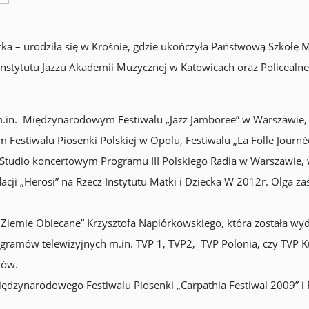
erka – urodziła się w Krośnie, gdzie ukończyła Państwową Szkołę Mu
ą Instytutu Jazzu Akademii Muzycznej w Katowicach oraz Policeal
h m.in. Międzynarodowym Festiwalu „Jazz Jamboree” w Warszawie, 
ym Festiwalu Piosenki Polskiej w Opolu, Festiwalu „La Folle Jou
w Studio koncertowym Programu III Polskiego Radia w Warszawie, w 
cji „Herosi” na Rzecz Instytutu Matki i Dziecka W 2012r. Olga z
 „Ziemie Obiecane” Krzysztofa Napiórkowskiego, która została w
ogramów telewizyjnych m.in. TVP 1, TVP2, TVP Polonia, czy TVP K
zów.
ędzynarodowego Festiwalu Piosenki „Carpathia Festiwal 2009” i