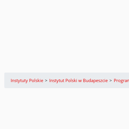
Instytuty Polskie
>
Instytut Polski w Budapeszcie
>
Progra