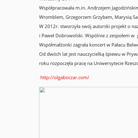
Współpracowała m.in. Andrzejem Jagodzińskim
Wromblem, Grzegorzem Grzybem, Marysią Sad
W 2012r. stworzyła swój autorski projekt o n
i Paweł Dobrowolski. Wspólnie z zespołem w g
Współmałżonki zagrała koncert w Pałacu Bel
Od dwóch lat jest nauczycielką śpiewu w Pryw
roku rozpoczęła pracę na Uniwersytecie Rzes
http://olgaboczar.com/