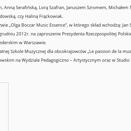
, Anną Serafińską, Lorą Szafran, Januszem Szromem, Michałem 
owską, czy Haliną Frąckowiak.
azwie „Olga Boczar Music Essence”, w którego skład wchodzą: Jan
rudniu 2012r. na zaproszenie Prezydenta Rzeczpospolitej Polsk
wederskim w Warszawie.
atnej Szkole Muzycznej dla obcokrajowców „Le passion de la mu
zowskim na Wydziale Pedagogiczno – Artystycznym oraz w Studio 