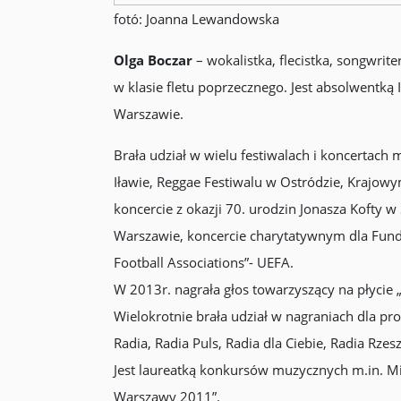
fotó: Joanna Lewandowska
Olga Boczar
– wokalistka, flecistka, songwrit
w klasie fletu poprzecznego. Jest absolwentk
Warszawie.
Brała udział w wielu festiwalach i koncertac
Iławie, Reggae Festiwalu w Ostródzie, Krajow
koncercie z okazji 70. urodzin Jonasza Kofty 
Warszawie, koncercie charytatywnym dla Funda
Football Associations”- UEFA.
W 2013r. nagrała głos towarzyszący na płycie
Wielokrotnie brała udział w nagraniach dla pr
Radia, Radia Puls, Radia dla Ciebie, Radia Rzes
Jest laureatką konkursów muzycznych m.in. Mi
Warszawy 2011”.