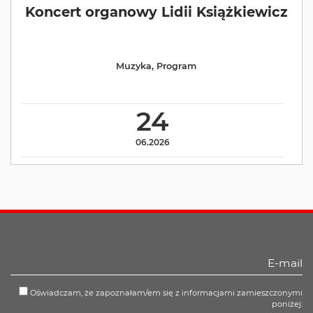
Koncert organowy Lidii Książkiewicz
Muzyka
,
Program
24
06.2026
Oświadczam, że zapoznałam/em się z informacjami zamieszczonymi
poniżej: