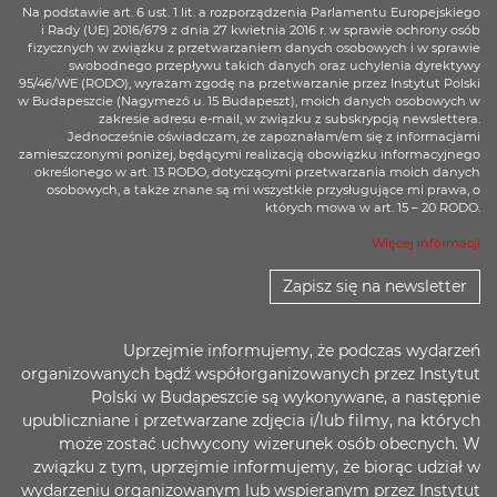
Na podstawie art. 6 ust. 1 lit. a rozporządzenia Parlamentu Europejskiego
i Rady (UE) 2016/679 z dnia 27 kwietnia 2016 r. w sprawie ochrony osób
fizycznych w związku z przetwarzaniem danych osobowych i w sprawie
swobodnego przepływu takich danych oraz uchylenia dyrektywy
95/46/WE (RODO), wyrażam zgodę na przetwarzanie przez Instytut Polski
w Budapeszcie (Nagymező u. 15 Budapeszt), moich danych osobowych w
zakresie adresu e-mail, w związku z subskrypcją newslettera.
Jednocześnie oświadczam, że zapoznałam/em się z informacjami
zamieszczonymi poniżej, będącymi realizacją obowiązku informacyjnego
określonego w art. 13 RODO, dotyczącymi przetwarzania moich danych
osobowych, a także znane są mi wszystkie przysługujące mi prawa, o
których mowa w art. 15 – 20 RODO.
Więcej informacji
Zapisz się na newsletter
Uprzejmie informujemy, że podczas wydarzeń
organizowanych bądź współorganizowanych przez Instytut
Polski w Budapeszcie są wykonywane, a następnie
upubliczniane i przetwarzane zdjęcia i/lub filmy, na których
może zostać uchwycony wizerunek osób obecnych. W
związku z tym, uprzejmie informujemy, że biorąc udział w
wydarzeniu organizowanym lub wspieranym przez Instytut