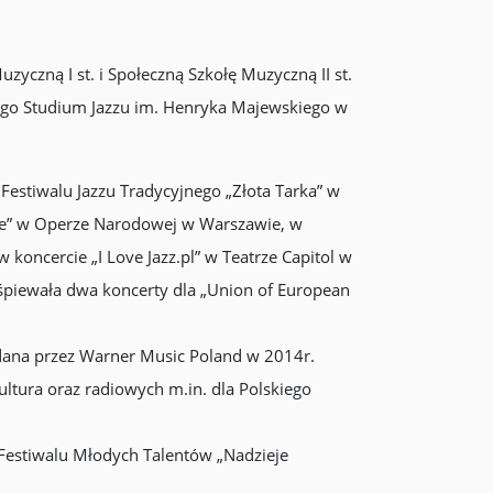
zyczną I st. i Społeczną Szkołę Muzyczną II st.
nego Studium Jazzu im. Henryka Majewskiego w
Festiwalu Jazzu Tradycyjnego „Złota Tarka” w
rnée” w Operze Narodowej w Warszawie, w
koncercie „I Love Jazz.pl” w Teatrze Capitol w
aśpiewała dwa koncerty dla „Union of European
ydana przez Warner Music Poland w 2014r.
ultura oraz radiowych m.in. dla Polskiego
 Festiwalu Młodych Talentów „Nadzieje