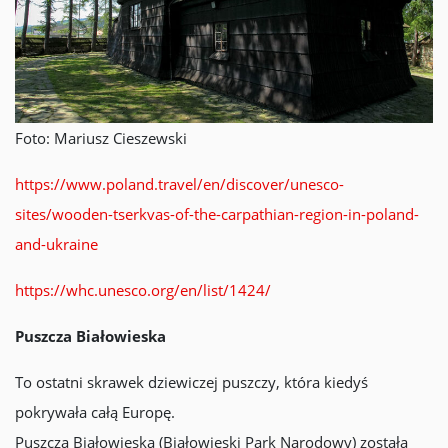
Foto: Mariusz Cieszewski
https://www.poland.travel/en/discover/unesco-
sites/wooden-tserkvas-of-the-carpathian-region-in-poland-
and-ukraine
https://whc.unesco.org/en/list/1424/
Puszcza Białowieska
To ostatni skrawek dziewiczej puszczy, która kiedyś
pokrywała całą Europę.
Puszcza Białowieska (Białowieski Park Narodowy) została