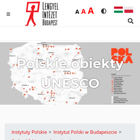
Duża
A
Średnia
A
Domyślna
A
Rozmiar czcionk
Wersja kon
MENU
Sear
Polskie obiekty
UNESCO
Instytuty Polskie
>
Instytut Polski w Budapeszcie
>