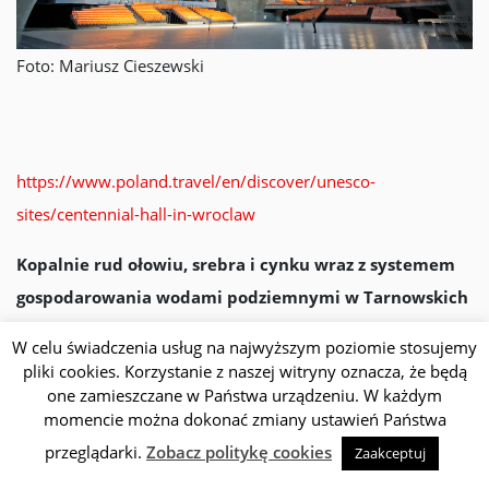
Foto: Mariusz Cieszewski
https://www.poland.travel/en/discover/unesco-
sites/centennial-hall-in-wroclaw
Kopalnie rud ołowiu, srebra i cynku wraz z systemem
gospodarowania wodami podziemnymi w Tarnowskich
Górach
W celu świadczenia usług na najwyższym poziomie stosujemy
pliki cookies. Korzystanie z naszej witryny oznacza, że będą
To niezwykły przykład zespołu kopalni ogromnej skali
one zamieszczane w Państwa urządzeniu. W każdym
składającego się z 50 km tuneli drenujących, ponad 100 km
momencie można dokonać zmiany ustawień Państwa
Sc
tuneli dostępowych oraz licznych komór i szybów
przeglądarki.
Zobacz politykę cookies
Zaakceptuj
obejmujących powierzchnię 38 km kwadratowych. Są