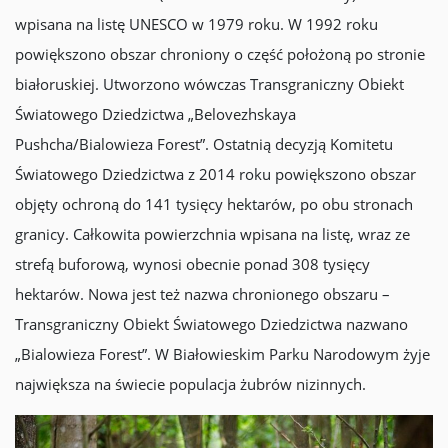
wpisana na listę UNESCO w 1979 roku. W 1992 roku
powiększono obszar chroniony o część położoną po stronie
białoruskiej. Utworzono wówczas Transgraniczny Obiekt
Światowego Dziedzictwa „Belovezhskaya
Pushcha/Bialowieza Forest”. Ostatnią decyzją Komitetu
Światowego Dziedzictwa z 2014 roku powiększono obszar
objęty ochroną do 141 tysięcy hektarów, po obu stronach
granicy. Całkowita powierzchnia wpisana na listę, wraz ze
strefą buforową, wynosi obecnie ponad 308 tysięcy
hektarów. Nowa jest też nazwa chronionego obszaru –
Transgraniczny Obiekt Światowego Dziedzictwa nazwano
„Bialowieza Forest”. W Białowieskim Parku Narodowym żyje
największa na świecie populacja żubrów nizinnych.