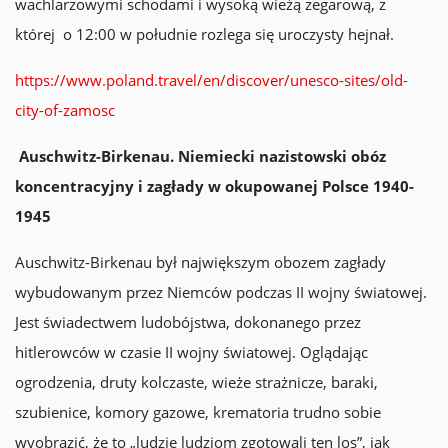
wachlarzowymi schodami i wysoką wieżą zegarową, z
której o 12:00 w południe rozlega się uroczysty hejnał.
https://www.poland.travel/en/discover/unesco-sites/old-
city-of-zamosc
Auschwitz-Birkenau. Niemiecki nazistowski obóz
koncentracyjny i zagłady w okupowanej Polsce 1940-
1945
Auschwitz-Birkenau był największym obozem zagłady
wybudowanym przez Niemców podczas II wojny światowej.
Jest świadectwem ludobójstwa, dokonanego przez
hitlerowców w czasie II wojny światowej. Oglądając
ogrodzenia, druty kolczaste, wieże strażnicze, baraki,
szubienice, komory gazowe, krematoria trudno sobie
wyobrazić, że to „ludzie ludziom zgotowali ten los”, jak