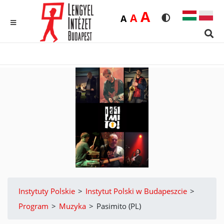
Duża
A
Średnia
A
Domyślna
A
Rozmiar czcionk
Wersja kon
MENU
Sear
Instytuty Polskie
>
Instytut Polski w Budapeszcie
>
Program
>
Muzyka
>
Pasimito (PL)