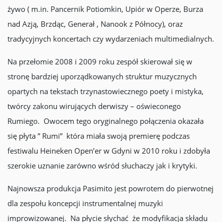
żywo ( m.in. Pancernik Potiomkin, Upiór w Operze, Burza
nad Azją, Brzdąc, Generał , Nanook z Północy), oraz
tradycyjnych koncertach czy wydarzeniach multimedialnych.
Na przełomie 2008 i 2009 roku zespół skierował się w
stronę bardziej uporządkowanych struktur muzycznych
opartych na tekstach trzynastowiecznego poety i mistyka,
twórcy zakonu wirujących derwiszy – oświeconego
Rumiego. Owocem tego oryginalnego połączenia okazała
się płyta ” Rumi” która miała swoją premierę podczas
festiwalu Heineken Open’er w Gdyni w 2010 roku i zdobyła
szerokie uznanie zarówno wśród słuchaczy jak i krytyki.
Najnowsza produkcja Pasimito jest powrotem do pierwotnej
dla zespołu koncepcji instrumentalnej muzyki
improwizowanej. Na płycie słychać że modyfikacja składu