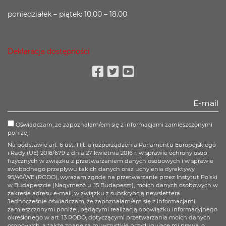
poniedziałek – piątek: 10.00 – 18.00
Deklaracja dostępności
Facebook
Twitter
Youtube
Oświadczam, że zapoznałam/em się z informacjami zamieszczonymi
poniżej:
Na podstawie art. 6 ust. 1 lit. a rozporządzenia Parlamentu Europejskiego
i Rady (UE) 2016/679 z dnia 27 kwietnia 2016 r. w sprawie ochrony osób
fizycznych w związku z przetwarzaniem danych osobowych i w sprawie
swobodnego przepływu takich danych oraz uchylenia dyrektywy
95/46/WE (RODO), wyrażam zgodę na przetwarzanie przez Instytut Polski
w Budapeszcie (Nagymező u. 15 Budapeszt), moich danych osobowych w
zakresie adresu e-mail, w związku z subskrypcją newslettera.
Jednocześnie oświadczam, że zapoznałam/em się z informacjami
zamieszczonymi poniżej, będącymi realizacją obowiązku informacyjnego
określonego w art. 13 RODO, dotyczącymi przetwarzania moich danych
osobowych, a także znane są mi wszystkie przysługujące mi prawa, o