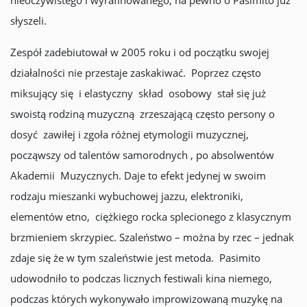
nieoczywistego i wyrafinowanego, na pewno o Pasimito już
słyszeli.
Zespół zadebiutował w 2005 roku i od początku swojej
działalności nie przestaje zaskakiwać. Poprzez często
miksujący się i elastyczny skład osobowy stał się już
swoistą rodziną muzyczną zrzeszającą często persony o
dosyć zawiłej i zgoła różnej etymologii muzycznej,
począwszy od talentów samorodnych , po absolwentów
Akademii Muzycznych. Daje to efekt jedynej w swoim
rodzaju mieszanki wybuchowej jazzu, elektroniki,
elementów etno, ciężkiego rocka splecionego z klasycznym
brzmieniem skrzypiec. Szaleństwo – można by rzec – jednak
zdaje się że w tym szaleństwie jest metoda. Pasimito
udowodniło to podczas licznych festiwali kina niemego,
podczas których wykonywało improwizowaną muzykę na