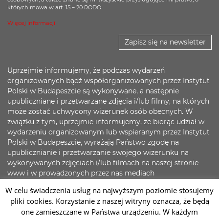
których mowa w art. 15 – 20 RODO.
Więcej informacji
Zapisz się na newsletter
Uprzejmie informujemy, że podczas wydarzeń
organizowanych bądź współorganizowanych przez Instytut
Polski w Budapeszcie są wykonywane, a następnie
upubliczniane i przetwarzane zdjęcia i/lub filmy, na których
może zostać uchwycony wizerunek osób obecnych. W
związku z tym, uprzejmie informujemy, że biorąc udział w
wydarzeniu organizowanym lub wspieranym przez Instytut
Polski w Budapeszcie, wyrażają Państwo zgodę na
upublicznianie i przetwarzanie swojego wizerunku na
wykonywanych zdjęciach i/lub filmach na naszej stronie
www i w prowadzonych przez nas mediach
społecznościowych. Jednocześnie zapewniamy, że
W celu świadczenia usług na najwyższym poziomie stosujemy
dokładamy wszelkich starań, aby zadbać o bezpieczeństwo
pliki cookies. Korzystanie z naszej witryny oznacza, że będą
Państwa danych.
one zamieszczane w Państwa urządzeniu. W każdym