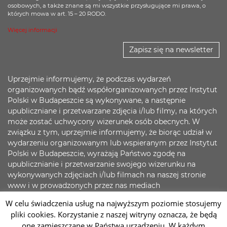
osobowych, a także znane są mi wszystkie przysługujące mi prawa, o
których mowa w art. 15 – 20 RODO.
Więcej informacji
Zapisz się na newsletter
Uprzejmie informujemy, że podczas wydarzeń
organizowanych bądź współorganizowanych przez Instytut
Polski w Budapeszcie są wykonywane, a następnie
upubliczniane i przetwarzane zdjęcia i/lub filmy, na których
może zostać uchwycony wizerunek osób obecnych. W
związku z tym, uprzejmie informujemy, że biorąc udział w
wydarzeniu organizowanym lub wspieranym przez Instytut
Polski w Budapeszcie, wyrażają Państwo zgodę na
upublicznianie i przetwarzanie swojego wizerunku na
wykonywanych zdjęciach i/lub filmach na naszej stronie
www i w prowadzonych przez nas mediach
społecznościowych. Jednocześnie zapewniamy, że
W celu świadczenia usług na najwyższym poziomie stosujemy
dokładamy wszelkich starań, aby zadbać o bezpieczeństwo
pliki cookies. Korzystanie z naszej witryny oznacza, że będą
Państwa danych.
one zamieszczane w Państwa urządzeniu. W każdym