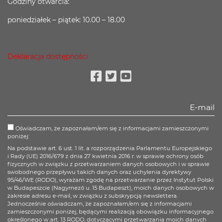
Godziny otwarcia:
poniedziałek – piątek: 10.00 – 18.00
Deklaracja dostępności
Facebook
Twitter
Youtube
Oświadczam, że zapoznałam/em się z informacjami zamieszczonymi
poniżej:
Na podstawie art. 6 ust. 1 lit. a rozporządzenia Parlamentu Europejskiego
i Rady (UE) 2016/679 z dnia 27 kwietnia 2016 r. w sprawie ochrony osób
fizycznych w związku z przetwarzaniem danych osobowych i w sprawie
swobodnego przepływu takich danych oraz uchylenia dyrektywy
95/46/WE (RODO), wyrażam zgodę na przetwarzanie przez Instytut Polski
w Budapeszcie (Nagymező u. 15 Budapeszt), moich danych osobowych w
zakresie adresu e-mail, w związku z subskrypcją newslettera.
Jednocześnie oświadczam, że zapoznałam/em się z informacjami
zamieszczonymi poniżej, będącymi realizacją obowiązku informacyjnego
określonego w art. 13 RODO, dotyczącymi przetwarzania moich danych