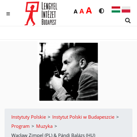
Duża
A
Średnia
A
Domyślna
A
Rozmiar czcionk
Wersja kon
MENU
Sear
Instytuty Polskie
>
Instytut Polski w Budapeszcie
>
Program
>
Muzyka
>
Wacław Zimpel (PL) & Pándi Balázs (HU)