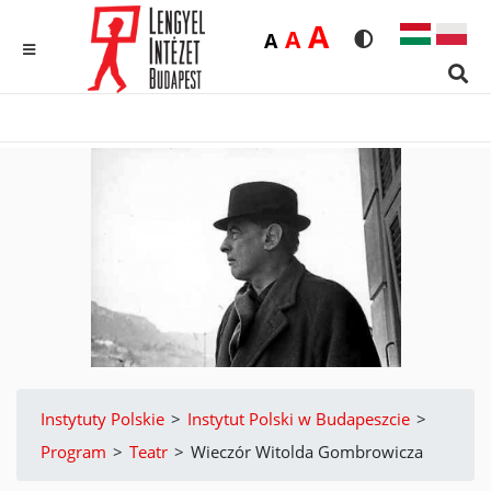
Duża
A
Średnia
A
Domyślna
A
Rozmiar czcionk
Wersja kon
MENU
Sear
Instytuty Polskie
>
Instytut Polski w Budapeszcie
>
Program
>
Teatr
>
Wieczór Witolda Gombrowicza