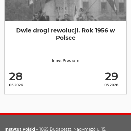
Dwie drogi rewolucji. Rok 1956 w
Polsce
Inne
,
Program
28
29
05.2026
05.2026
Instytut Polski
– 1065 Budapeszt, Nagymező u. 15.