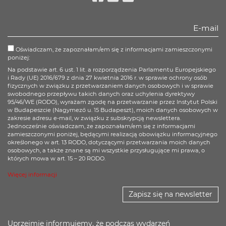
Facebook
Twitter
Youtube
Oświadczam, że zapoznałam/em się z informacjami zamieszczonymi
poniżej:
Na podstawie art. 6 ust. 1 lit. a rozporządzenia Parlamentu Europejskiego
i Rady (UE) 2016/679 z dnia 27 kwietnia 2016 r. w sprawie ochrony osób
fizycznych w związku z przetwarzaniem danych osobowych i w sprawie
swobodnego przepływu takich danych oraz uchylenia dyrektywy
95/46/WE (RODO), wyrażam zgodę na przetwarzanie przez Instytut Polski
w Budapeszcie (Nagymező u. 15 Budapeszt), moich danych osobowych w
zakresie adresu e-mail, w związku z subskrypcją newslettera.
Jednocześnie oświadczam, że zapoznałam/em się z informacjami
zamieszczonymi poniżej, będącymi realizacją obowiązku informacyjnego
określonego w art. 13 RODO, dotyczącymi przetwarzania moich danych
osobowych, a także znane są mi wszystkie przysługujące mi prawa, o
których mowa w art. 15 – 20 RODO.
Więcej informacji
Zapisz się na newsletter
Uprzejmie informujemy, że podczas wydarzeń