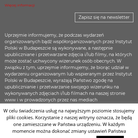
Więcej informacji
Zapisz się na newsletter
Uprzejmie informujemy, że podczas wydarzeń
organizowanych bądź współorganizowanych przez Instytut
Polski w Budapeszcie są wykonywane, a następnie
upubliczniane i przetwarzane zdjęcia i/lub filmy, na których
może zostać uchwycony wizerunek osób obecnych. W
związku z tym, uprzejmie informujemy, że biorąc udział w
wydarzeniu organizowanym lub wspieranym przez Instytut
Polski w Budapeszcie, wyrażają Państwo zgodę na
upublicznianie i przetwarzanie swojego wizerunku na
wykonywanych zdjęciach i/lub filmach na naszej stronie
www i w prowadzonych przez nas mediach
społecznościowych. Jednocześnie zapewniamy, że
W celu świadczenia usług na najwyższym poziomie stosujemy
dokładamy wszelkich starań, aby zadbać o bezpieczeństwo
pliki cookies. Korzystanie z naszej witryny oznacza, że będą
Państwa danych.
one zamieszczane w Państwa urządzeniu. W każdym
momencie można dokonać zmiany ustawień Państwa