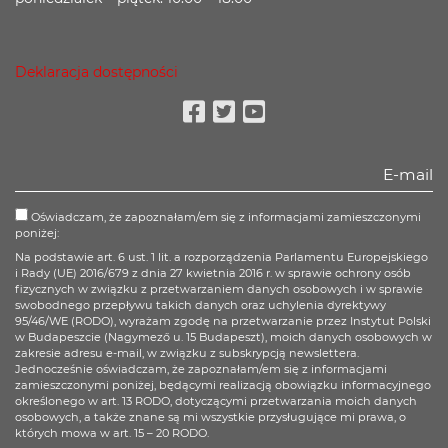
Deklaracja dostępności
Facebook
Twitter
Youtube
Oświadczam, że zapoznałam/em się z informacjami zamieszczonymi
poniżej:
Na podstawie art. 6 ust. 1 lit. a rozporządzenia Parlamentu Europejskiego
i Rady (UE) 2016/679 z dnia 27 kwietnia 2016 r. w sprawie ochrony osób
fizycznych w związku z przetwarzaniem danych osobowych i w sprawie
swobodnego przepływu takich danych oraz uchylenia dyrektywy
95/46/WE (RODO), wyrażam zgodę na przetwarzanie przez Instytut Polski
w Budapeszcie (Nagymező u. 15 Budapeszt), moich danych osobowych w
zakresie adresu e-mail, w związku z subskrypcją newslettera.
Jednocześnie oświadczam, że zapoznałam/em się z informacjami
zamieszczonymi poniżej, będącymi realizacją obowiązku informacyjnego
określonego w art. 13 RODO, dotyczącymi przetwarzania moich danych
osobowych, a także znane są mi wszystkie przysługujące mi prawa, o
których mowa w art. 15 – 20 RODO.