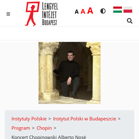
Duża
A
Średnia
A
Domyślna
A
Rozmiar czcionk
Wersja kon
MENU
Sear
Instytuty Polskie
>
Instytut Polski w Budapeszcie
>
Program
>
Chopin
>
Koncert Chopinowski Alberto Nosè