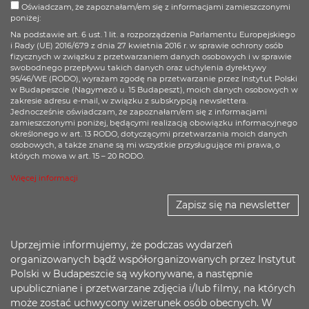
Oświadczam, że zapoznałam/em się z informacjami zamieszczonymi
poniżej:
Na podstawie art. 6 ust. 1 lit. a rozporządzenia Parlamentu Europejskiego
i Rady (UE) 2016/679 z dnia 27 kwietnia 2016 r. w sprawie ochrony osób
fizycznych w związku z przetwarzaniem danych osobowych i w sprawie
swobodnego przepływu takich danych oraz uchylenia dyrektywy
95/46/WE (RODO), wyrażam zgodę na przetwarzanie przez Instytut Polski
w Budapeszcie (Nagymező u. 15 Budapeszt), moich danych osobowych w
zakresie adresu e-mail, w związku z subskrypcją newslettera.
Jednocześnie oświadczam, że zapoznałam/em się z informacjami
zamieszczonymi poniżej, będącymi realizacją obowiązku informacyjnego
określonego w art. 13 RODO, dotyczącymi przetwarzania moich danych
osobowych, a także znane są mi wszystkie przysługujące mi prawa, o
których mowa w art. 15 – 20 RODO.
Więcej informacji
Zapisz się na newsletter
Uprzejmie informujemy, że podczas wydarzeń
organizowanych bądź współorganizowanych przez Instytut
Polski w Budapeszcie są wykonywane, a następnie
upubliczniane i przetwarzane zdjęcia i/lub filmy, na których
może zostać uchwycony wizerunek osób obecnych. W