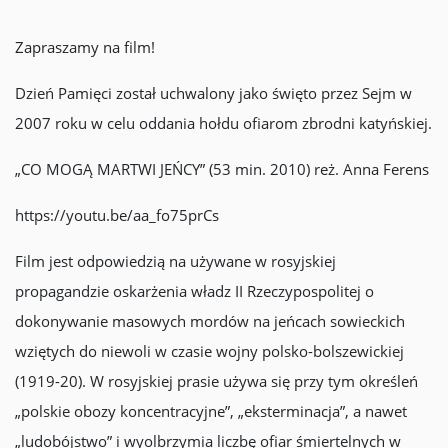
Zapraszamy na film!
Dzień Pamięci został uchwalony jako święto przez Sejm w
2007 roku w celu oddania hołdu ofiarom zbrodni katyńskiej.
„CO MOGĄ MARTWI JEŃCY” (53 min. 2010) reż. Anna Ferens
https://youtu.be/aa_fo75prCs
Film jest odpowiedzią na używane w rosyjskiej
propagandzie oskarżenia władz II Rzeczypospolitej o
dokonywanie masowych mordów na jeńcach sowieckich
wziętych do niewoli w czasie wojny polsko-bolszewickiej
(1919-20). W rosyjskiej prasie używa się przy tym określeń
„polskie obozy koncentracyjne”, „eksterminacja”, a nawet
„ludobójstwo” i wyolbrzymia liczbę ofiar śmiertelnych w