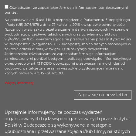
Oświadczam, że zapoznałam/em się z informacjami zamieszczonymi
poniżej:
Na podstawie art. 6 ust. 1 lit. a rozporządzenia Parlamentu Europejskiego
i Rady (UE) 2016/679 z dnia 27 kwietnia 2016 r. w sprawie ochrony osób
fizycznych w związku z przetwarzaniem danych osobowych i w sprawie
swobodnego przepływu takich danych oraz uchylenia dyrektywy
95/46/WE (RODO), wyrażam zgodę na przetwarzanie przez Instytut Polski
w Budapeszcie (Nagymező u. 15 Budapeszt), moich danych osobowych w
zakresie adresu e-mail, w związku z subskrypcją newslettera.
Jednocześnie oświadczam, że zapoznałam/em się z informacjami
zamieszczonymi poniżej, będącymi realizacją obowiązku informacyjnego
określonego w art. 13 RODO, dotyczącymi przetwarzania moich danych
osobowych, a także znane są mi wszystkie przysługujące mi prawa, o
których mowa w art. 15 – 20 RODO.
Więcej informacji
Zapisz się na newsletter
Uprzejmie informujemy, że podczas wydarzeń
organizowanych bądź współorganizowanych przez Instytut
Polski w Budapeszcie są wykonywane, a następnie
upubliczniane i przetwarzane zdjęcia i/lub filmy, na których