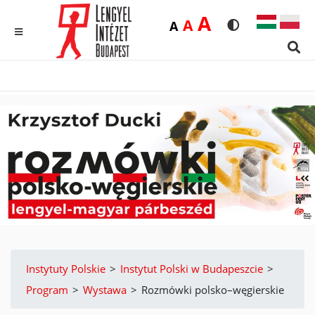
Duża
A
Średnia
A
Domyślna
A
Rozmiar czcionk
Wersja kon
MENU
Sear
Instytuty Polskie
>
Instytut Polski w Budapeszcie
>
Program
>
Wystawa
>
Rozmówki polsko–węgierskie