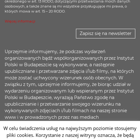
określonego w art. 13 RODO, dotyczącymi przetwarzania moich danych
osobowych, a także znane są mi wszystkie przysługujące mi prawa, o
których mowa w art. 15 – 20 RODO.
Więcej informacji
Zapisz się na newsletter
Uprzejmie informujemy, że podczas wydarzeń
organizowanych bądź współorganizowanych przez Instytut
Polski w Budapeszcie są wykonywane, a następnie
upubliczniane i przetwarzane zdjęcia i/lub filmy, na których
może zostać uchwycony wizerunek osób obecnych. W
związku z tym, uprzejmie informujemy, że biorąc udział w
wydarzeniu organizowanym lub wspieranym przez Instytut
Polski w Budapeszcie, wyrażają Państwo zgodę na
upublicznianie i przetwarzanie swojego wizerunku na
wykonywanych zdjęciach i/lub filmach na naszej stronie
www i w prowadzonych przez nas mediach
społecznościowych. Jednocześnie zapewniamy, że
W celu świadczenia usług na najwyższym poziomie stosujemy
dokładamy wszelkich starań, aby zadbać o bezpieczeństwo
pliki cookies. Korzystanie z naszej witryny oznacza, że będą
Państwa danych.