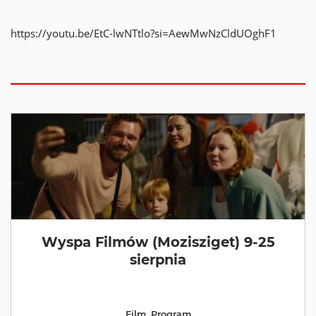
https://youtu.be/EtC-lwNTtlo?si=AewMwNzCldUOghF1
Wyspa Filmów (Mozisziget) 9-25
sierpnia
Film
,
Program