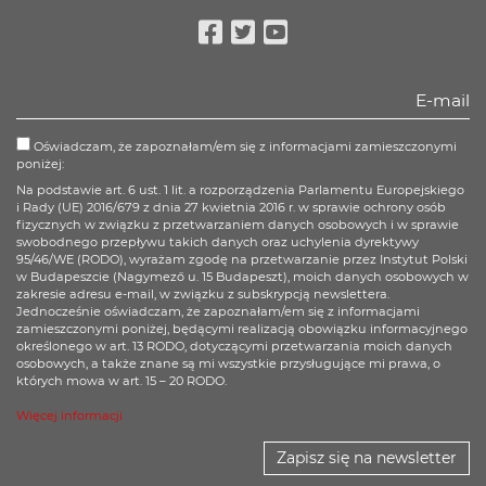
Facebook
Twitter
Youtube
Oświadczam, że zapoznałam/em się z informacjami zamieszczonymi
poniżej:
Na podstawie art. 6 ust. 1 lit. a rozporządzenia Parlamentu Europejskiego
i Rady (UE) 2016/679 z dnia 27 kwietnia 2016 r. w sprawie ochrony osób
fizycznych w związku z przetwarzaniem danych osobowych i w sprawie
swobodnego przepływu takich danych oraz uchylenia dyrektywy
95/46/WE (RODO), wyrażam zgodę na przetwarzanie przez Instytut Polski
w Budapeszcie (Nagymező u. 15 Budapeszt), moich danych osobowych w
zakresie adresu e-mail, w związku z subskrypcją newslettera.
Jednocześnie oświadczam, że zapoznałam/em się z informacjami
zamieszczonymi poniżej, będącymi realizacją obowiązku informacyjnego
określonego w art. 13 RODO, dotyczącymi przetwarzania moich danych
osobowych, a także znane są mi wszystkie przysługujące mi prawa, o
których mowa w art. 15 – 20 RODO.
Więcej informacji
Zapisz się na newsletter