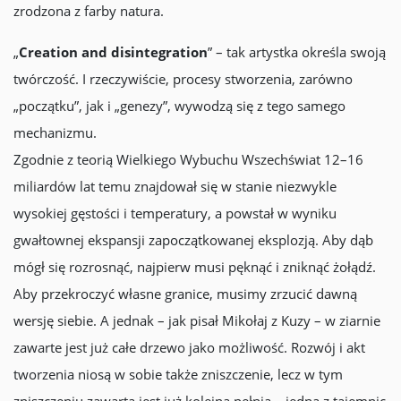
zrodzona z farby natura.
„
Creation and disintegration
” – tak artystka określa swoją
twórczość. I rzeczywiście, procesy stworzenia, zarówno
„początku”, jak i „genezy”, wywodzą się z tego samego
mechanizmu.
Zgodnie z teorią Wielkiego Wybuchu Wszechświat 12–16
miliardów lat temu znajdował się w stanie niezwykle
wysokiej gęstości i temperatury, a powstał w wyniku
gwałtownej ekspansji zapoczątkowanej eksplozją. Aby dąb
mógł się rozrosnąć, najpierw musi pęknąć i zniknąć żołądź.
Aby przekroczyć własne granice, musimy zrzucić dawną
wersję siebie. A jednak – jak pisał Mikołaj z Kuzy – w ziarnie
zawarte jest już całe drzewo jako możliwość. Rozwój i akt
tworzenia niosą w sobie także zniszczenie, lecz w tym