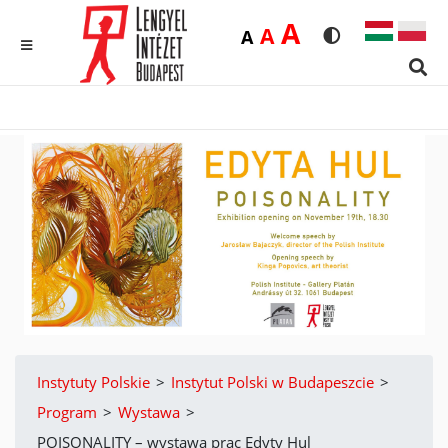
Duża
A
Średnia
A
Domyślna
A
Rozmiar czcionk
Wersja kon
MENU
Sear
Instytuty Polskie
>
Instytut Polski w Budapeszcie
>
Program
>
Wystawa
>
POISONALITY – wystawa prac Edyty Hul