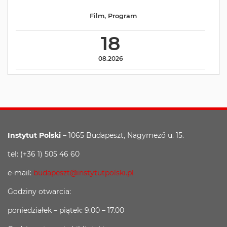
Film
,
Program
18
08.2026
Instytut Polski
– 1065 Budapeszt, Nagymező u. 15.
tel: (+36 1) 505 46 60
e-mail:
budapeszt@instytutpolski.pl
Godziny otwarcia:
poniedziałek – piątek: 9.00 – 17.00