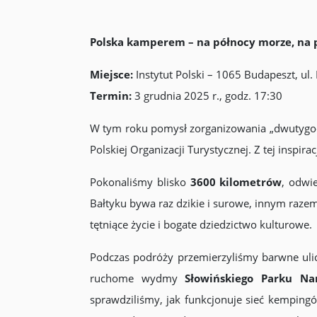
Polska kamperem – na północy morze, na p
Miejsce:
Instytut Polski – 1065 Budapeszt, ul
Termin:
3 grudnia 2025 r., godz. 17:30
W tym roku pomysł zorganizowania „dwutygodni
Polskiej Organizacji Turystycznej. Z tej inspira
Pokonaliśmy blisko
3600 kilometrów
, odwi
Bałtyku bywa raz dzikie i surowe, innym razem
tętniące życie i bogate dziedzictwo kulturowe.
Podczas podróży przemierzyliśmy barwne ul
ruchome wydmy
Słowińskiego Parku Na
sprawdziliśmy, jak funkcjonuje sieć kemping