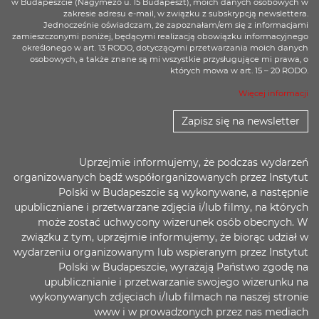
w Budapeszcie (Nagymező u. 15 Budapeszt), moich danych osobowych w
zakresie adresu e-mail, w związku z subskrypcją newslettera.
Jednocześnie oświadczam, że zapoznałam/em się z informacjami
zamieszczonymi poniżej, będącymi realizacją obowiązku informacyjnego
określonego w art. 13 RODO, dotyczącymi przetwarzania moich danych
osobowych, a także znane są mi wszystkie przysługujące mi prawa, o
których mowa w art. 15 – 20 RODO.
Więcej informacji
Zapisz się na newsletter
Uprzejmie informujemy, że podczas wydarzeń
organizowanych bądź współorganizowanych przez Instytut
Polski w Budapeszcie są wykonywane, a następnie
upubliczniane i przetwarzane zdjęcia i/lub filmy, na których
może zostać uchwycony wizerunek osób obecnych. W
związku z tym, uprzejmie informujemy, że biorąc udział w
wydarzeniu organizowanym lub wspieranym przez Instytut
Polski w Budapeszcie, wyrażają Państwo zgodę na
upublicznianie i przetwarzanie swojego wizerunku na
wykonywanych zdjęciach i/lub filmach na naszej stronie
www i w prowadzonych przez nas mediach