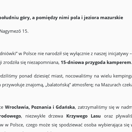
ołudniu góry, a pomiędzy nimi pola i jeziora mazurskie
. Nagymező 15.
ówki” w Polsce nie narodził się wyłącznie z naszej inicjatywy –
cji zrodziła się niezapomniana,
15-dniowa przygoda kamperem
edziliśmy ponad dziesięć miast, nocowaliśmy na wielu kempinga
 przywołuje znajomą, „balatońską” atmosferę; na Mazurach czekaj
ice
Wrocławia, Poznania i Gdańska
, zatrzymaliśmy się w nad
rodowego
, niezwykłe drzewa
Krzywego Lasu
oraz pływal
ów w Polsce, czego może się spodziewać osoba wybierająca się w