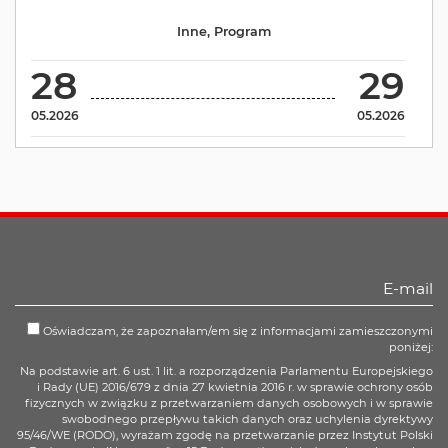
Inne
,
Program
28
29
05.2026
05.2026
Oświadczam, że zapoznałam/em się z informacjami zamieszczonymi
poniżej:
Na podstawie art. 6 ust. 1 lit. a rozporządzenia Parlamentu Europejskiego
i Rady (UE) 2016/679 z dnia 27 kwietnia 2016 r. w sprawie ochrony osób
fizycznych w związku z przetwarzaniem danych osobowych i w sprawie
swobodnego przepływu takich danych oraz uchylenia dyrektywy
95/46/WE (RODO), wyrażam zgodę na przetwarzanie przez Instytut Polski