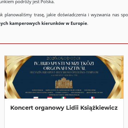
unkiem podróży jest Polska.
ak planowaliśmy trasę, jakie doświadczenia i wyzwania nas sp
ianych kamperowych kierunków w Europie
.
Koncert organowy Lidii Książkiewicz