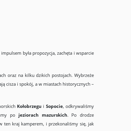
 impulsem była propozycja, zachęta i wsparcie
.
ch oraz na kilku dzikich postojach. Wybrzeże
ą cisza i spokój, a w miastach historycznych –
morskich
Kołobrzegu
i
Sopocie
, odkrywaliśmy
iśmy po
jeziorach mazurskich
. Po drodze
 ten kraj kamperem, i przekonaliśmy się, jak