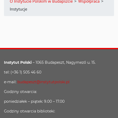
O Instytucie Polskim w Budapszcie
>
Współpraca
>
Instytucje
Instytut Polski
– 1065 Budapeszt, Nagymező u. 15.
tel: (+36 1) 505 46 60
e-mail:
budapeszt@instytutpolski.pl
Godziny otwarcia:
poniedziałek – piątek: 9.00 – 17.00
Godziny otwarcia biblioteki: