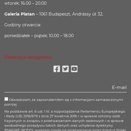
wtorek: 16.00 – 20.00
Galeria Platan
– 1061 Budapeszt, Andrássy út 32.
Godziny otwarcia:
poniedziałek – piątek: 10.00 – 18.00
Deklaracja dostępności
Facebook
Twitter
Youtube
Oświadczam, że zapoznałam/em się z informacjami zamieszczonymi
poniżej:
Na podstawie art. 6 ust. 1 lit. a rozporządzenia Parlamentu Europejskiego
i Rady (UE) 2016/679 z dnia 27 kwietnia 2016 r. w sprawie ochrony osób
fizycznych w związku z przetwarzaniem danych osobowych i w sprawie
swobodnego przepływu takich danych oraz uchylenia dyrektywy
95/46/WE (RODO), wyrażam zgodę na przetwarzanie przez Instytut Polski