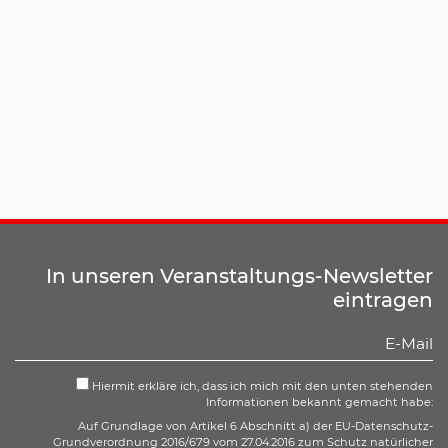
In unseren Veranstaltungs-Newsletter
eintragen
Hiermit erkläre ich, dass ich mich mit den unten stehenden
Informationen bekannt gemacht habe:
Auf Grundlage von Artikel 6 Abschnitt a) der EU-Datenschutz-
Grundverordnung 2016/679 vom 27.04.2016 zum Schutz natürlicher