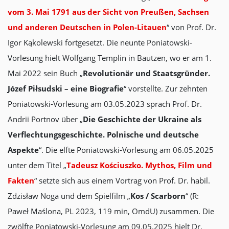
vom 3. Mai 1791 aus der Sicht von Preußen, Sachsen
und anderen Deutschen in Polen-Litauen
“ von Prof. Dr.
Igor Kąkolewski fortgesetzt. Die neunte Poniatowski-
Vorlesung hielt Wolfgang Templin in Bautzen, wo er am 1.
Mai 2022 sein Buch „
Revolutionär und Staatsgründer.
Józef Piłsudski – eine Biografie
“ vorstellte. Zur zehnten
Poniatowski-Vorlesung am 03.05.2023 sprach Prof. Dr.
Andrii Portnov über „
Die Geschichte der Ukraine als
Verflechtungsgeschichte. Polnische und deutsche
Aspekte
“. Die elfte Poniatowski-Vorlesung am 06.05.2025
unter dem Titel „
Tadeusz Kościuszko. Mythos, Film und
Fakten
“ setzte sich aus einem Vortrag von Prof. Dr. habil.
Zdzisław Noga und dem Spielfilm „
Kos / Scarborn
“ (R:
Paweł Maślona, PL 2023, 119 min, OmdU) zusammen. Die
zwölfte Poniatowski-Vorlesung am 09.05.2025 hielt Dr.