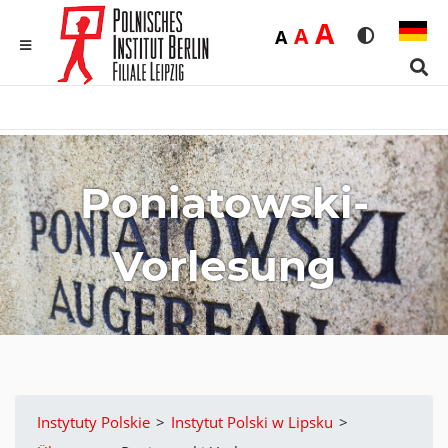
Duża
A
Średnia
A
Domyślna
A
Rozmiar czci
Wersja 
MENU
Sear
Poniatowski-
Vorlesung
Instytuty Polskie
>
Instytut Polski w Lipsku
>