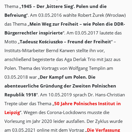
Thema „
1945 – Der ‚bittere Sieg‘. Polen und die
Befreiung
“. Am 03.05.2016 wählte Robert Żurek (Wrocław)
das Thema „
Mein Weg zur Freiheit – wie Polen die DDR-
Bürgerrechtler inspirierte
“. Am 03.05.2017 lautete das
Motto „
Tadeusz Kościuszko – Freund der Freiheit
“ –
Instituts-Mitarbeiter Bernd Karwen stellte ihn vor,
anschließend begeisterte das Aga Derlak Trio mit Jazz aus
Polen. Thema des Vortrags von Wolfgang Templin am
03.05.2018 war „
Der Kampf um Polen. Die
abenteuerliche Gründung der Zweiten Polnischen
Republik 1918
“. Am 10.05.2019 sprach Dr. Hans-Christian
Trepte über das Thema „
50 Jahre Polnisches Institut in
Leipzig
“. Wegen des Corona-Lockdowns musste die
Vorlesung im Jahr 2020 leider ausfallen. Der Zyklus wurde
am 03.05.2021 online mit dem Vortrag „
Die Verfassung