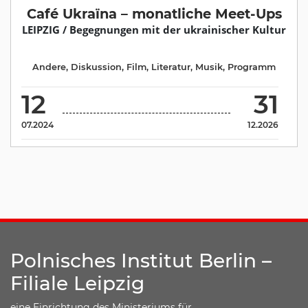
Café Ukraїna – monatliche Meet-Ups
LEIPZIG / Begegnungen mit der ukrainischer Kultur
Andere
,
Diskussion
,
Film
,
Literatur
,
Musik
,
Programm
12
31
07.2024
12.2026
Polnisches Institut Berlin –
Filiale Leipzig
eine Einrichtung des Ministeriums für