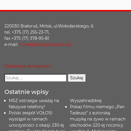
220030 Białoruś, Mińsk, ul.Wołodarskiego, 6
tel. +375 (17) 255-23-71,
fax +375 (17) 378-95-81
e-mail:
minsk[at]instytutpolski.pl
Deklaracja dostępności
Ostatnie wpisy
MSZ ostrzega: uważaj na
Wyszehradzkiej
fałszywe telefony!
Pokaz filmu niemego „Pan
Polski zespół VOŁOSI
Tadeusz” z autorską
wystąpił w ramach
muzyką na żywo w ramach
uroczystości z okazji 230-ej
obchodów 220-ej rocznicy