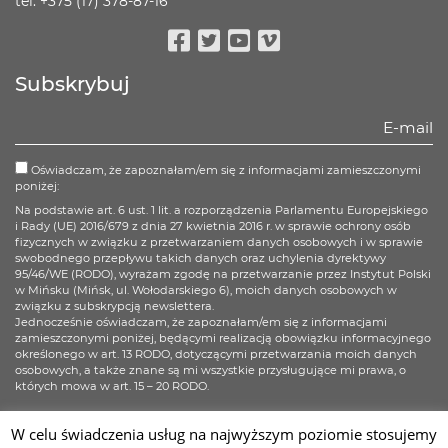
tel. +375 (17) 378-87-16
Facebook
Twitter
Youtube
Vimeo
Subskrybuj
Oświadczam, że zapoznałam/em się z informacjami zamieszczonymi
poniżej:
Na podstawie art. 6 ust. 1 lit. a rozporządzenia Parlamentu Europejskiego
i Rady (UE) 2016/679 z dnia 27 kwietnia 2016 r. w sprawie ochrony osób
fizycznych w związku z przetwarzaniem danych osobowych i w sprawie
swobodnego przepływu takich danych oraz uchylenia dyrektywy
95/46/WE (RODO), wyrażam zgodę na przetwarzanie przez Instytut Polski
w Mińsku (Mińsk, ul. Wołodarskiego 6), moich danych osobowych w
związku z subskrypcją newslettera.
Jednocześnie oświadczam, że zapoznałam/em się z informacjami
zamieszczonymi poniżej, będącymi realizacją obowiązku informacyjnego
określonego w art. 13 RODO, dotyczącymi przetwarzania moich danych
osobowych, a także znane są mi wszystkie przysługujące mi prawa, o
których mowa w art. 15 – 20 RODO.
Więcej informacji
W celu świadczenia usług na najwyższym poziomie stosujemy