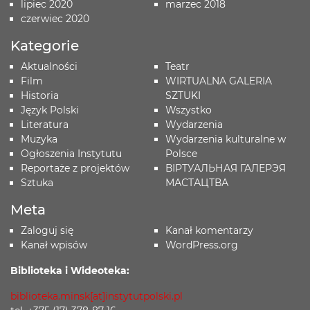
lipiec 2020
marzec 2018
czerwiec 2020
Kategorie
Aktualności
Teatr
Film
WIRTUALNA GALERIA
Historia
SZTUKI
Język Polski
Wszystko
Literatura
Wydarzenia
Muzyka
Wydarzenia kulturalne w
Ogłoszenia Instytutu
Polsce
Reportaże z projektów
ВІРТУАЛЬНАЯ ГАЛЕРЭЯ
Sztuka
МАСТАЦТВА
Meta
Zaloguj się
Kanał komentarzy
Kanał wpisów
WordPress.org
Biblioteka i Wideoteka:
biblioteka.minsk[at]instytutpolski.pl