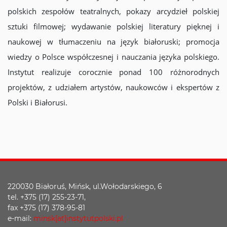
polskich zespołów teatralnych, pokazy arcydzieł polskiej
sztuki filmowej; wydawanie polskiej literatury pięknej i
naukowej w tłumaczeniu na język białoruski; promocja
wiedzy o Polsce współczesnej i nauczania języka polskiego.
Instytut realizuje corocznie ponad 100 różnorodnych
projektów, z udziałem artystów, naukowców i ekspertów z
Polski i Białorusi.
220030 Białoruś, Mińsk, ul.Wołodarskiego, 6
tel. +375 (17) 255-23-71,
fax +375 (17) 378-95-81
e-mail:
minsk[at]instytutpolski.pl