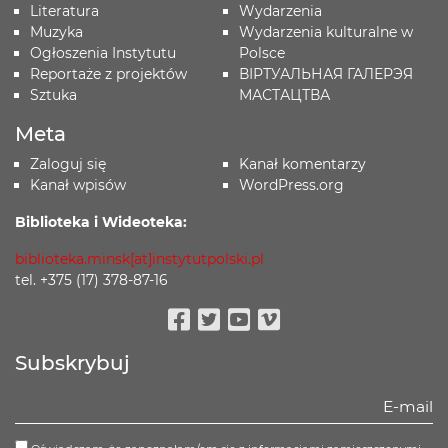
Literatura
Wydarzenia
Muzyka
Wydarzenia kulturalne w
Ogłoszenia Instytutu
Polsce
Reportaże z projektów
ВІРТУАЛЬНАЯ ГАЛЕРЭЯ
Sztuka
МАСТАЦТВА
Meta
Zaloguj się
Kanał komentarzy
Kanał wpisów
WordPress.org
Biblioteka i Wideoteka:
biblioteka.minsk[at]instytutpolski.pl
tel. +375 (17) 378-87-16
Facebook
Twitter
Youtube
Vimeo
Subskrybuj