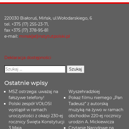
220030 Białoruś, Mińsk, ul.Wołodarskiego, 6
tel. +375 (17) 255-23-71,
fax +375 (17) 378-95-81
e-mail:
minsk[at]instytutpolski.pl
Deklaracja dostępności
Ostatnie wpisy
MSZ ostrzega: uważaj na
Wyszehradzkiej
fałszywe telefony!
Pokaz filmu niemego „Pan
Polski zespół VOŁOSI
Tadeusz” z autorską
wystąpił w ramach
muzyką na żywo w ramach
uroczystości z okazji 230-ej
obchodów 220-ej rocznicy
rocznicy Święta Konstytucji
urodzin A. Mickiewicza
3 Maja
Czytanie Narodowe na