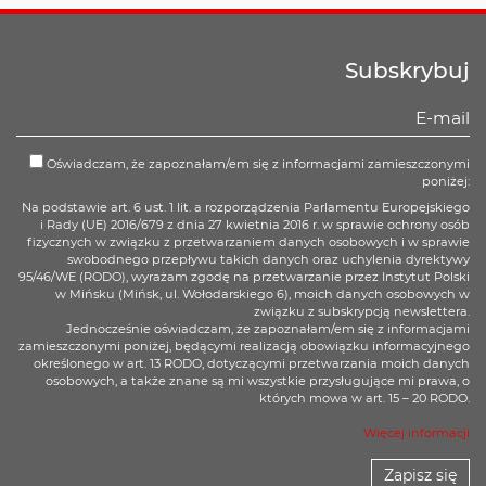
Subskrybuj
Oświadczam, że zapoznałam/em się z informacjami zamieszczonymi
poniżej:
Na podstawie art. 6 ust. 1 lit. a rozporządzenia Parlamentu Europejskiego
i Rady (UE) 2016/679 z dnia 27 kwietnia 2016 r. w sprawie ochrony osób
fizycznych w związku z przetwarzaniem danych osobowych i w sprawie
swobodnego przepływu takich danych oraz uchylenia dyrektywy
95/46/WE (RODO), wyrażam zgodę na przetwarzanie przez Instytut Polski
w Mińsku (Mińsk, ul. Wołodarskiego 6), moich danych osobowych w
związku z subskrypcją newslettera.
Jednocześnie oświadczam, że zapoznałam/em się z informacjami
zamieszczonymi poniżej, będącymi realizacją obowiązku informacyjnego
określonego w art. 13 RODO, dotyczącymi przetwarzania moich danych
osobowych, a także znane są mi wszystkie przysługujące mi prawa, o
których mowa w art. 15 – 20 RODO.
Więcej informacji
Zapisz się