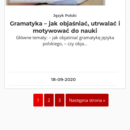
Język Polski
Gramatyka – jak objaśniać, utrwalać i
motywować do nauki
Główne tematy: – jak objaśniać gramatykę języka
polskiego, – czy obja...
18-09-2020
1
2
3
Następna strona »