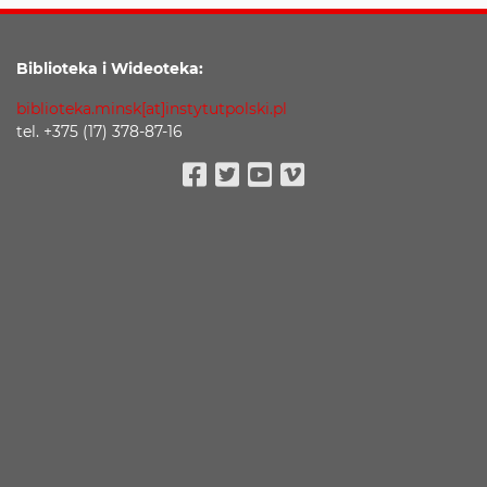
Biblioteka i Wideoteka:
biblioteka.minsk[at]instytutpolski.pl
tel. +375 (17) 378-87-16
Facebook
Twitter
Youtube
Vimeo