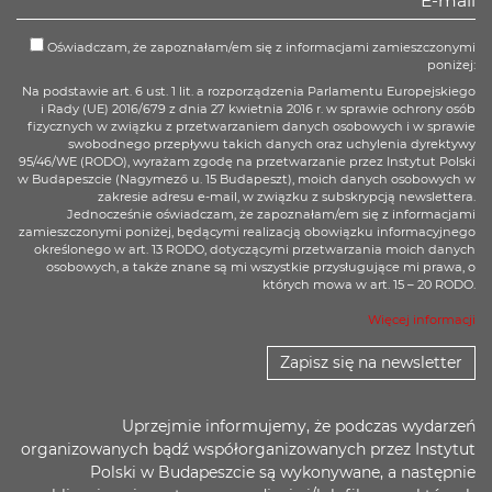
Oświadczam, że zapoznałam/em się z informacjami zamieszczonymi
poniżej:
Na podstawie art. 6 ust. 1 lit. a rozporządzenia Parlamentu Europejskiego
i Rady (UE) 2016/679 z dnia 27 kwietnia 2016 r. w sprawie ochrony osób
fizycznych w związku z przetwarzaniem danych osobowych i w sprawie
swobodnego przepływu takich danych oraz uchylenia dyrektywy
95/46/WE (RODO), wyrażam zgodę na przetwarzanie przez Instytut Polski
w Budapeszcie (Nagymező u. 15 Budapeszt), moich danych osobowych w
zakresie adresu e-mail, w związku z subskrypcją newslettera.
Jednocześnie oświadczam, że zapoznałam/em się z informacjami
zamieszczonymi poniżej, będącymi realizacją obowiązku informacyjnego
określonego w art. 13 RODO, dotyczącymi przetwarzania moich danych
osobowych, a także znane są mi wszystkie przysługujące mi prawa, o
których mowa w art. 15 – 20 RODO.
Więcej informacji
Zapisz się na newsletter
Uprzejmie informujemy, że podczas wydarzeń
organizowanych bądź współorganizowanych przez Instytut
Polski w Budapeszcie są wykonywane, a następnie