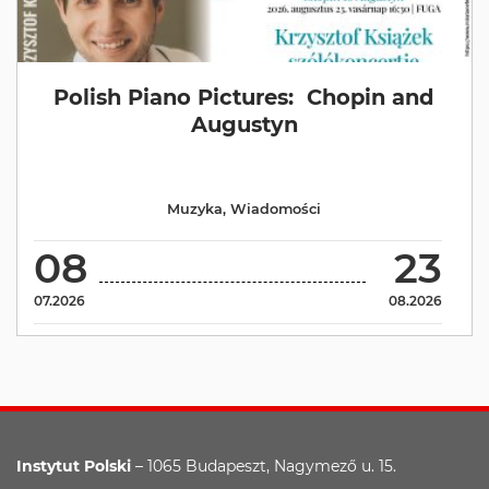
Polish Piano Pictures: Chopin and
Augustyn
Muzyka
,
Wiadomości
08
23
07.2026
08.2026
Instytut Polski
– 1065 Budapeszt, Nagymező u. 15.