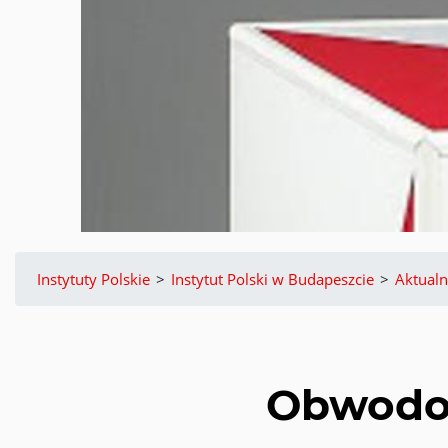
Instytuty Polskie
>
Instytut Polski w Budapeszcie
>
Aktualn
Obwodow