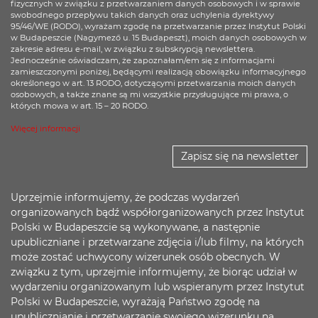
fizycznych w związku z przetwarzaniem danych osobowych i w sprawie
swobodnego przepływu takich danych oraz uchylenia dyrektywy
95/46/WE (RODO), wyrażam zgodę na przetwarzanie przez Instytut Polski
w Budapeszcie (Nagymező u. 15 Budapeszt), moich danych osobowych w
zakresie adresu e-mail, w związku z subskrypcją newslettera.
Jednocześnie oświadczam, że zapoznałam/em się z informacjami
zamieszczonymi poniżej, będącymi realizacją obowiązku informacyjnego
określonego w art. 13 RODO, dotyczącymi przetwarzania moich danych
osobowych, a także znane są mi wszystkie przysługujące mi prawa, o
których mowa w art. 15 – 20 RODO.
Więcej informacji
Zapisz się na newsletter
Uprzejmie informujemy, że podczas wydarzeń
organizowanych bądź współorganizowanych przez Instytut
Polski w Budapeszcie są wykonywane, a następnie
upubliczniane i przetwarzane zdjęcia i/lub filmy, na których
może zostać uchwycony wizerunek osób obecnych. W
związku z tym, uprzejmie informujemy, że biorąc udział w
wydarzeniu organizowanym lub wspieranym przez Instytut
Polski w Budapeszcie, wyrażają Państwo zgodę na
upublicznianie i przetwarzanie swojego wizerunku na