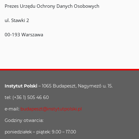
Prezes Urzędu Ochrony Danych Osobowych
ul. Stawki 2
00-193 Warszawa
Instytut Polski
– 1065 Budapeszt, Nagymező u. 15.
tel: (+36 1) 505 46 60
e-mail:
budapeszt@instytutpolski.pl
Godziny otwarcia:
poniedziałek – piątek: 9.00 – 17.00