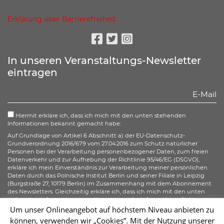
Erklärung über Barrierefreiheit
Facebook
Twitter
Instagram
In unseren Veranstaltungs-Newsletter
eintragen
Hiermit erkläre ich, dass ich mich mit den unten stehenden
Informationen bekannt gemacht habe:
Auf Grundlage von Artikel 6 Abschnitt a) der EU-Datenschutz-
Grundverordnung 2016/679 vom 27.04.2016 zum Schutz natürlicher
Personen bei der Verarbeitung personenbezogener Daten, zum freien
Datenverkehr und zur Aufhebung der Richtlinie 95/46/EG (DSGVO),
erkläre ich mein Einverständnis zur Verarbeitung meiner persönlichen
Daten durch das Polnische Institut Berlin und seiner Filiale in Leipzig
(Burgstraße 27, 10179 Berlin) im Zusammenhang mit dem Abonnement
des Newsletters. Gleichzeitig erkläre ich, dass ich mich mit den unten
stehenden Informationen zur Umsetzung der Informationspflicht
gemäß Artikel 13 der DSGVO bezüglich der Verarbeitung meiner
Um unser Onlineangebot auf höchstem Niveau anbieten zu
personenbezogenen Daten bekannt gemacht habe und ich mir meiner
können, verwenden wir „Cookies”. Mit der Nutzung unserer
gemäß der Artikel 15–20 der DSGVO zustehenden Rechte bewusst bin.