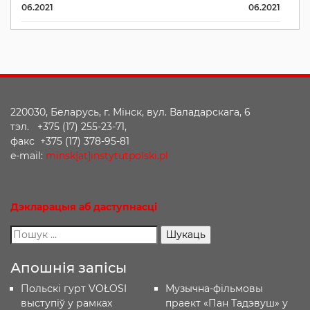
06.2021
06.2021
220030, Беларусь, г. Мінск, вул. Валадарскага, 6
тэл. +375 (17) 255-23-71,
факс +375 (17) 378-95-81
e-mail:
minsk[at]instytutpolski.pl
Дэкларацыя
аб
даступнасці
Апошнія запісы
Польскі гурт VOŁOSI
Музычна-фільмовы
выступіў у рамках
праект «Пан Тадэвуш» у