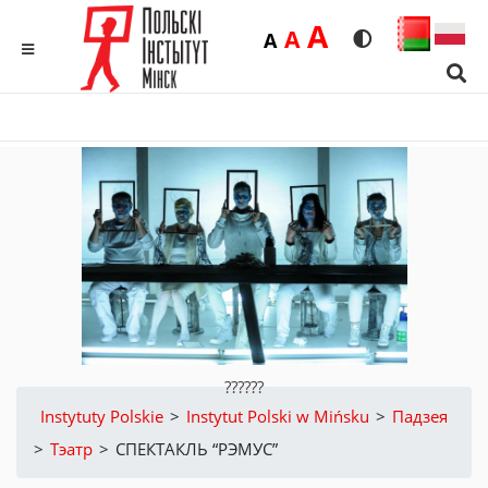
Duża
A
Średnia
A
Domyślna
A
Rozmiar czcionk
Wersja kon
MENU
Sear
??????
Instytuty Polskie
>
Instytut Polski w Mińsku
>
Падзея
>
Тэатр
>
СПЕКТАКЛЬ “РЭМУС”