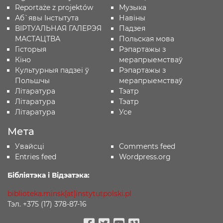
Reportaże z projektów
Музыка
Аб`явы Iнстытута
Навіны
ВІРТУАЛЬНАЯ ГАЛЕРЭЯ
Падзея
МАСТАЦТВА
Польская мова
Гісторыя
Рэпартажы з
Кіно
мерапрыемстваў
Культурныя падзеі ў
Рэпартажы з
Польшчы
мерапрыемстваў
Лiтаратура
Тэатр
Лiтаратура
Тэатр
Літаратура
Усе
Мета
Увайсці
Comments feed
Entries feed
Wordpress.org
Бібліятэка і Відэатэка:
biblioteka.minsk[at]instytutpolski.pl
Тэл. +375 (17) 378-87-16