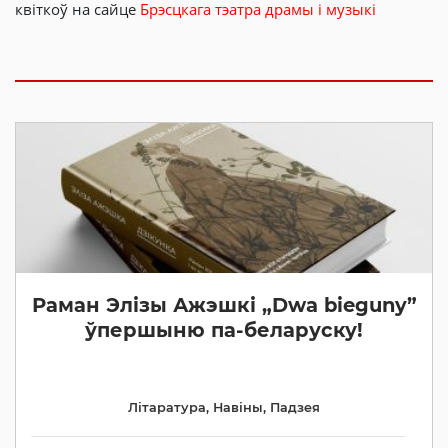
квіткоў на сайце
Брэсцкага тэатра драмы і музыкі
Раман Элізы Ажэшкі „Dwa bieguny”
ўпершыню па-беларуску!
Літаратура
,
Навіны
,
Падзея