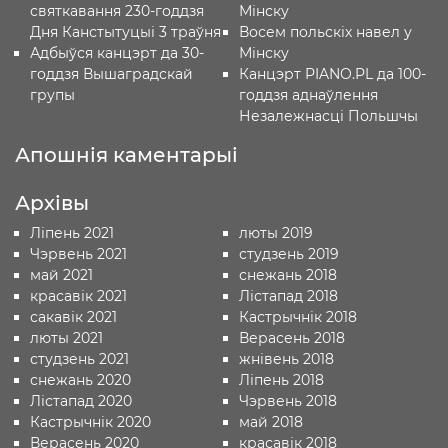
святкавання 230-годдзя
Мінску
Дня Канстытуцыі 3 траўня
Восем польскіх навел у
Адбыўся канцэрт да 30-
Мінску
годдзя Вышаградскай
Канцэрт PIANO.PL да 100-
групы
годдзя аднаўлення
Незалежнасці Польшчы
Апошнія каментарыі
Архівы
Ліпень 2021
люты 2019
Чэрвень 2021
студзень 2019
май 2021
снежань 2018
красавік 2021
Лістапад 2018
сакавік 2021
Кастрычнік 2018
люты 2021
Верасень 2018
студзень 2021
жнівень 2018
снежань 2020
Ліпень 2018
Лістапад 2020
Чэрвень 2018
Кастрычнік 2020
май 2018
Верасень 2020
красавік 2018