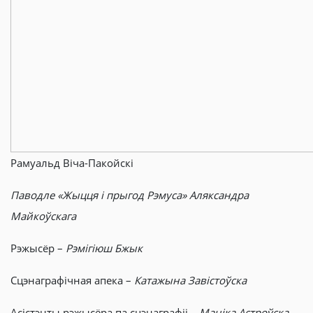
Рамуальд Віча-Пакойскі
Паводле «Жыцця і прыгод Рэмуса» Аляксандра
Майкоўскага
Рэжысёр –
Рэмігіюш Бжык
Сцэнаграфічная апека –
Катажына Завістоўска
Асістэнты рэжысёра па сцэнаграфіі –
Маніка Астроўска,