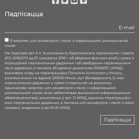
Facebook
Twitter
Youtube
Vimeo
Падпісацца
Я заяўляю, што азнаёміўся (-лася) з інфармацыяй, размешчанай
ніжэй:
На падставе арт. 6 п. 1а рэгламенту Еўрапейскага парламента і Савета
(ЕС) 2016/679 ад 27 красавіка 2016 г. аб абароне фізічных асоб у сувязі з
апрацоўкай персанальных дадзеных і аб свабодным перамяшчэнні
такіх дадзеных, а таксама аб адмене дырэктывы 95/46/ЕС (АРАД),
выказваю згоду на перапрацоўку Польскім Інстытутам у Мінску,
размешчаным па адрасе 220030 Мінск, вул. Валадарскага, 6, маіх
персанальных дадзеных у сувязі з падпіскай на рассылку.
Адначасова заяўляю, што азнаёміўся (-лася) з інфармацыяй,
размешчанай ніжэй, якая забяспечвае выкананне інфармацыйных
абавязацельстваў, акрэсленых у арт. 13 АРАД, адносна перапрацоўкі
маіх персанальных дадзеных, а таксама што азнаёміўся (-лася) з маімі
правамі, згаданымі ў арт.15-20 АРАД.
Падпісацца