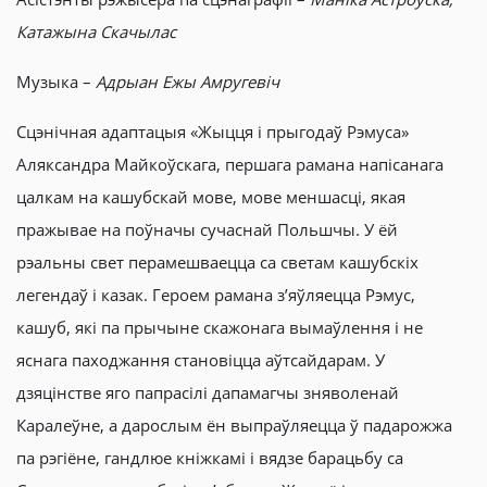
Катажына Скачылас
Музыка –
Адрыан Ежы Амругевіч
Сцэнічная адаптацыя «Жыцця і прыгодаў Рэмуса»
Аляксандра Майкоўскага, першага рамана напісанага
цалкам на кашубскай мове, мове меншасці, якая
пражывае на поўначы сучаснай Польшчы. У ёй
рэальны свет перамешваецца са светам кашубскіх
легендаў і казак. Героем рамана з’яўляецца Рэмус,
кашуб, які па прычыне скажонага вымаўлення і не
яснага паходжання становіцца аўтсайдарам. У
дзяцінстве яго папрасілі дапамагчы зняволенай
Каралеўне, а дарослым ён выпраўляецца ў падарожжа
па рэгіёне, гандлюе кніжкамі і вядзе барацьбу са