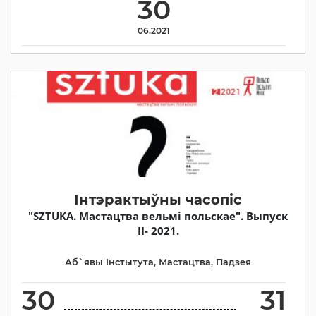
30
06.2021
Інтэрактыўны часопіс
"SZTUKA. Мастацтва вельмі польскае". Выпуск
II- 2021.
Аб`явы Iнстытута
,
Мастацтва
,
Падзея
30
31