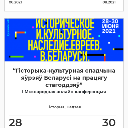
06.2021
08.2021
“Гісторыка-культурная спадчына
яўрэяў Беларусі на працягу
стагоддзяў”
І Міжнародная анлайн-канферэнцыя
Гісторыя
,
Падзея
28
30