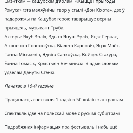
Смэнткам –- кашубскім д’яблам. «Жыццё і прыгоды
Рэмуса» гэта маляўнічы твор у стылі «Дон Кіхота», дзе ў
падарожжы па Кашубах герою таварышуе верны
прыяцель, музыкант Труба.
Акторы: Якуб Эрліх, Эдыта Януш-Эрліх, Яцэк Герчак,
Агшнешка Гжэгажэўска, Віалета Карповіч, Яцэк Маёк,
Ганна Міськевіч, Ядвіга Санкоўска, Войцех Стахура,
Ёанна Томасік, Крыстыян Вечыньскі. З адмысловым
удзелам Дануты Стэнкі.
Пачатак а 1
6
-й гадзіне
Працягласць спектакля 1 гадзіна 50 хвілін з антрактам
Спектакль ідзе на польскай мове с рускімі субцітрамi
Падрабязная інфармацыя пра фестываль і набыццё