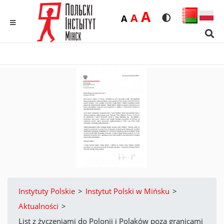
Duża
A
Średnia
A
Domyślna
A
Rozmiar czcionk
Wersja kon
MENU
Sear
Instytuty Polskie
>
Instytut Polski w Mińsku
>
Aktualności
>
List z życzeniami do Polonii i Polaków poza granicami