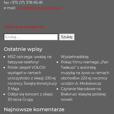
fax +375 (17) 378-95-81
e-mail:
minsk[at]instytutpolski.pl
Deklaracja dostępności
Ostatnie wpisy
MSZ ostrzega: uważaj na
Wyszehradzkiej
fałszywe telefony!
Pokaz filmu niemego „Pan
Polski zespół VOŁOSI
Tadeusz” z autorską
wystąpił w ramach
muzyką na żywo w ramach
uroczystości z okazji 230-ej
obchodów 220-ej rocznicy
rocznicy Święta Konstytucji
urodzin A. Mickiewicza
3 Maja
Czytanie Narodowe na
Odbył się koncert z okazji
Białorusi: klasyka polskiej
30-lecia Grupy
noweli
Najnowsze komentarze