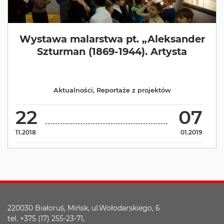
Wystawa malarstwa pt. „Aleksander
Szturman (1869-1944). Artysta
Aktualności
,
Reportaże z projektów
22
07
11.2018
01.2019
220030 Białoruś, Mińsk, ul.Wołodarskiego, 6
tel. +375 (17) 255-23-71,