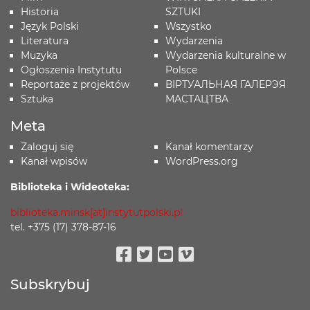
Historia
SZTUKI
Język Polski
Wszystko
Literatura
Wydarzenia
Muzyka
Wydarzenia kulturalne w
Ogłoszenia Instytutu
Polsce
Reportaże z projektów
ВІРТУАЛЬНАЯ ГАЛЕРЭЯ
Sztuka
МАСТАЦТВА
Meta
Zaloguj się
Kanał komentarzy
Kanał wpisów
WordPress.org
Biblioteka i Wideoteka:
biblioteka.minsk[at]instytutpolski.pl
tel. +375 (17) 378-87-16
Facebook
Twitter
Youtube
Vimeo
Subskrybuj