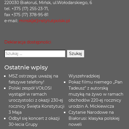
220030 Białoruś, Mińsk, ul.Wołodarskiego, 6
tel. +375 (17) 255-23-71,
fax +375 (17) 378-95-81
e-mail:
minsk[at]instytutpolski.pl
Deklaracja dostępności
Ostatnie wpisy
MSZ ostrzega: uważaj na
Wyszehradzkiej
fałszywe telefony!
Pokaz filmu niemego „Pan
Polski zespół VOŁOSI
Tadeusz” z autorską
wystąpił w ramach
muzyką na żywo w ramach
uroczystości z okazji 230-ej
obchodów 220-ej rocznicy
rocznicy Święta Konstytucji
urodzin A. Mickiewicza
3 Maja
Czytanie Narodowe na
Odbył się koncert z okazji
Białorusi: klasyka polskiej
30-lecia Grupy
noweli