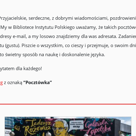
rzyjacielskie, serdeczne, z dobrymi wiadomościami, pozdrowienia
My w Bibliotece Instytutu Polskiego uważamy, że takich pocztó
adresy e-mail, a my losowo znajdziemy dla was adresata. Zadaniem
(gustu). Piszcie o wszystkim, co cieszy i przejmuje, o swoim dniu 
to świetny sposób na naukę i doskonalenie języka.
cytatem dla każdego!
rg
z oznaką
“Pocztówka”