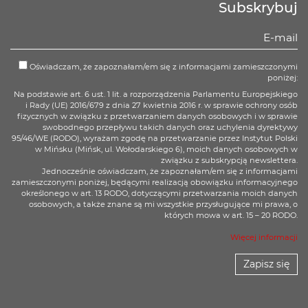
Subskrybuj
Oświadczam, że zapoznałam/em się z informacjami zamieszczonymi
poniżej:
Na podstawie art. 6 ust. 1 lit. a rozporządzenia Parlamentu Europejskiego
i Rady (UE) 2016/679 z dnia 27 kwietnia 2016 r. w sprawie ochrony osób
fizycznych w związku z przetwarzaniem danych osobowych i w sprawie
swobodnego przepływu takich danych oraz uchylenia dyrektywy
95/46/WE (RODO), wyrażam zgodę na przetwarzanie przez Instytut Polski
w Mińsku (Mińsk, ul. Wołodarskiego 6), moich danych osobowych w
związku z subskrypcją newslettera.
Jednocześnie oświadczam, że zapoznałam/em się z informacjami
zamieszczonymi poniżej, będącymi realizacją obowiązku informacyjnego
określonego w art. 13 RODO, dotyczącymi przetwarzania moich danych
osobowych, a także znane są mi wszystkie przysługujące mi prawa, o
których mowa w art. 15 – 20 RODO.
Więcej informacji
Zapisz się