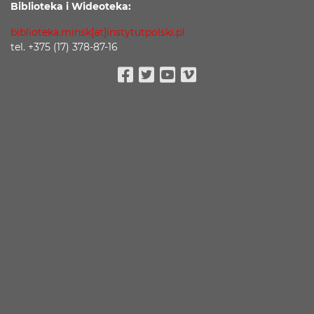
Biblioteka i Wideoteka:
biblioteka.minsk[at]instytutpolski.pl
tel. +375 (17) 378-87-16
Facebook
Twitter
Youtube
Vimeo