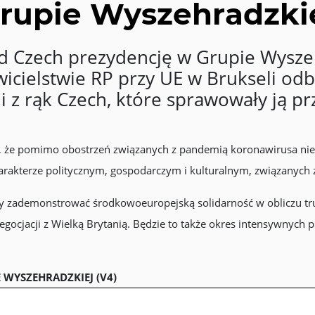
rupie Wyszehradzki
od Czech prezydencję w Grupie Wyszehr
icielstwie RP przy UE w Brukseli odby
i z rąk Czech, które sprawowały ją prz
la, że pomimo obostrzeń związanych z pandemią koronawirusa ni
rakterze politycznym, gospodarczym i kulturalnym, związanych z
, by zademonstrować środkowoeuropejską solidarność w obliczu 
gocjacji z Wielką Brytanią. Będzie to także okres intensywnych p
 WYSZEHRADZKIEJ (V4)