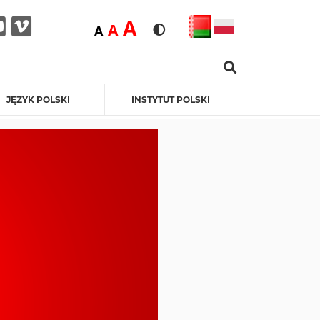
Duża
A
Średnia
A
Domyślna
A
Rozmiar czcionki
Wersja kontrastowa
Search …
ebook
itter
Youtube
Vimeo
JĘZYK POLSKI
INSTYTUT POLSKI