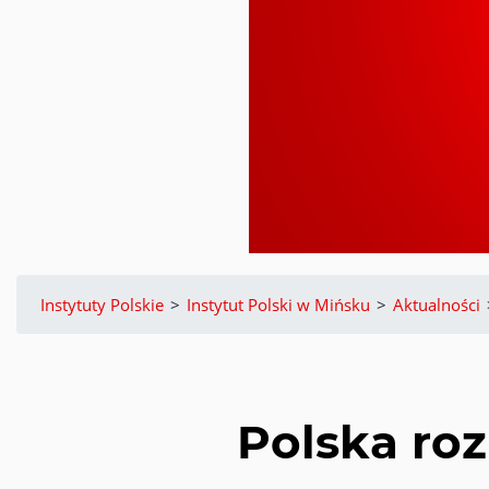
Instytuty Polskie
>
Instytut Polski w Mińsku
>
Aktualności
Polska ro