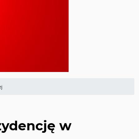
ej
zydencję w