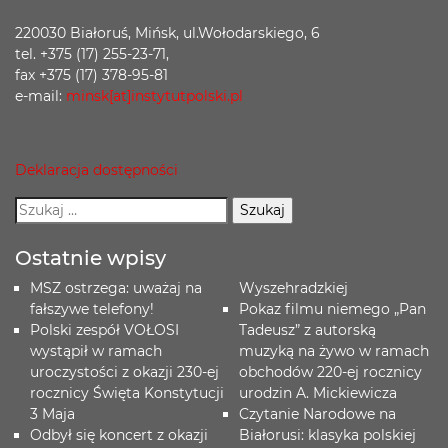
220030 Białoruś, Mińsk, ul.Wołodarskiego, 6
tel. +375 (17) 255-23-71,
fax +375 (17) 378-95-81
e-mail:
minsk[at]instytutpolski.pl
Deklaracja dostępności
Ostatnie wpisy
MSZ ostrzega: uważaj na
Wyszehradzkiej
fałszywe telefony!
Pokaz filmu niemego „Pan
Polski zespół VOŁOSI
Tadeusz” z autorską
wystąpił w ramach
muzyką na żywo w ramach
uroczystości z okazji 230-ej
obchodów 220-ej rocznicy
rocznicy Święta Konstytucji
urodzin A. Mickiewicza
3 Maja
Czytanie Narodowe na
Odbył się koncert z okazji
Białorusi: klasyka polskiej