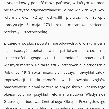
straszne koszty ponieść może państwo, w którym wolności
nie towarzyszy odpowiedzialność. Mimo wielkich wysiłków
reformatorów, którzy uchwalili pierwszą w Europie
konstytucję 3 maja 1791 roku, mocarstwa sąsiednie
rozebrały I Rzeczpospolitą.
Z dziejów polskich powstań narodowych XIX wieku można
się nauczyć bohaterstwa, patriotyzmu, choć nie
skuteczności, geopolityki i ograniczeń materialnych
własnych marzeń, ale także sztuki przetrwania. Z odrodzenia
Polski po 1918 roku można się nauczyć niezwykłej sztuki
improwizacji i skuteczności w budowaniu zrębów
państwowości niemal od zera. Miarą polskich sukcesów tego
okresu były na przykład reforma walutowa Władysława
Grabskiego, budowa Centralnego Okręgu Przemysłowego
lub portu w Gdyni. Z klęski 1939 roku i okupacji niemieckiej