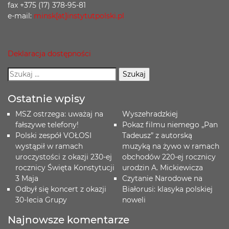
fax +375 (17) 378-95-81
e-mail:
minsk[at]instytutpolski.pl
Deklaracja dostępności
Ostatnie wpisy
MSZ ostrzega: uważaj na
Wyszehradzkiej
fałszywe telefony!
Pokaz filmu niemego „Pan
Polski zespół VOŁOSI
Tadeusz” z autorską
wystąpił w ramach
muzyką na żywo w ramach
uroczystości z okazji 230-ej
obchodów 220-ej rocznicy
rocznicy Święta Konstytucji
urodzin A. Mickiewicza
3 Maja
Czytanie Narodowe na
Odbył się koncert z okazji
Białorusi: klasyka polskiej
30-lecia Grupy
noweli
Najnowsze komentarze