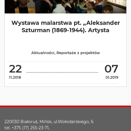
Wystawa malarstwa pt. „Aleksander
Szturman (1869-1944). Artysta
Aktualności
,
Reportaże z projektów
22
07
11.2018
01.2019
220030 Białoruś, Mińsk, ul.Wołodarskiego, 6
tel. +375 (17) 255-23-71,