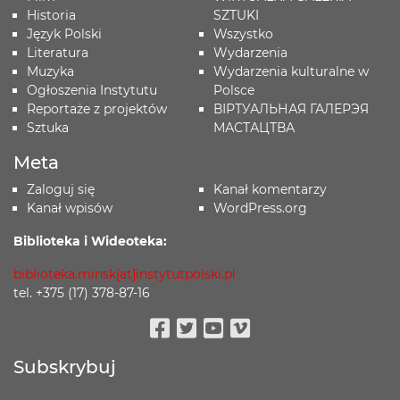
Historia
SZTUKI
Język Polski
Wszystko
Literatura
Wydarzenia
Muzyka
Wydarzenia kulturalne w
Ogłoszenia Instytutu
Polsce
Reportaże z projektów
ВІРТУАЛЬНАЯ ГАЛЕРЭЯ
Sztuka
МАСТАЦТВА
Meta
Zaloguj się
Kanał komentarzy
Kanał wpisów
WordPress.org
Biblioteka i Wideoteka:
biblioteka.minsk[at]instytutpolski.pl
tel. +375 (17) 378-87-16
Facebook
Twitter
Youtube
Vimeo
Subskrybuj