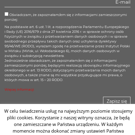
Oświadczam, że zapoznałam/em się z informacjami zamieszczonymi
poniżej:
Na podstawie art. 6 ust. 1 lit. a rozporządzenia Parlamentu Europejskiego
i Rady (UE) 2016/679 z dnia 27 kwietnia 2016 r. w sprawie ochrony osób
fizycznych w związku z przetwarzaniem danych osobowych i w sprawie
swobodnego przepływu takich danych oraz uchylenia dyrektywy
95/46/WE (RODO), wyrażam zgodę na przetwarzanie przez Instytut Polski
w Mińsku (Mińsk, ul. Wołodarskiego 6), moich danych osobowych w
związku z subskrypcją newslettera.
Jednocześnie oświadczam, że zapoznałam/em się z informacjami
zamieszczonymi poniżej, będącymi realizacją obowiązku informacyjnego
określonego w art. 13 RODO, dotyczącymi przetwarzania moich danych
osobowych, a także znane są mi wszystkie przysługujące mi prawa, o
których mowa w art. 15 – 20 RODO.
Więcej informacji
Zapisz się
W celu świadczenia usług na najwyższym poziomie stosujemy
pliki cookies. Korzystanie z naszej witryny oznacza, że będą
one zamieszczane w Państwa urządzeniu. W każdym
2026 © Instytut Polski w Mińsku | Wykonanie:
sm32 STUDIO
momencie można dokonać zmiany ustawień Państwa