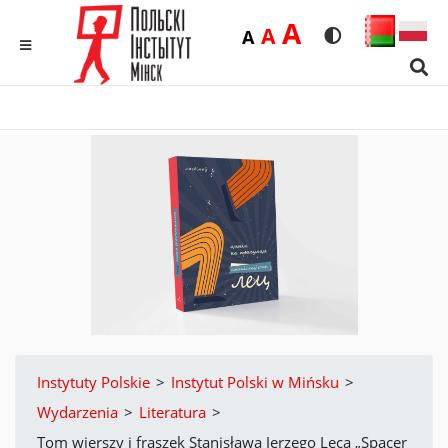
Duża
A
Średnia
A
Domyślna
A
Rozmiar czcionk
Wersja kon
MENU
Sear
Instytuty Polskie
>
Instytut Polski w Mińsku
>
Wydarzenia
>
Literatura
>
Tom wierszy i fraszek Stanisława Jerzego Leca „Spacer