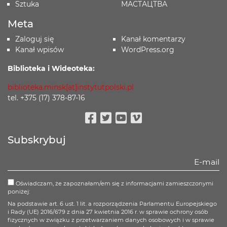
Sztuka
МАСТАЦТВА
Meta
Zaloguj się
Kanał komentarzy
Kanał wpisów
WordPress.org
Biblioteka i Wideoteka:
biblioteka.minsk[at]instytutpolski.pl
tel. +375 (17) 378-87-16
Facebook
Twitter
Youtube
Vimeo
Subskrybuj
Oświadczam, że zapoznałam/em się z informacjami zamieszczonymi
poniżej:
Na podstawie art. 6 ust. 1 lit. a rozporządzenia Parlamentu Europejskiego
i Rady (UE) 2016/679 z dnia 27 kwietnia 2016 r. w sprawie ochrony osób
fizycznych w związku z przetwarzaniem danych osobowych i w sprawie