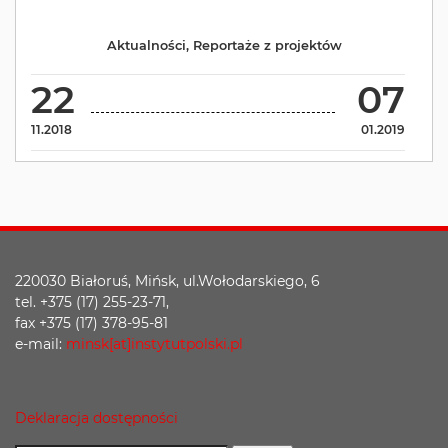
Aktualności
,
Reportaże z projektów
22
07
11.2018
01.2019
220030 Białoruś, Mińsk, ul.Wołodarskiego, 6
tel. +375 (17) 255-23-71,
fax +375 (17) 378-95-81
e-mail:
minsk[at]instytutpolski.pl
Deklaracja dostępności