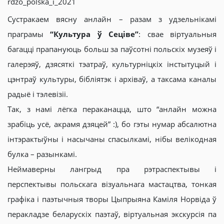
rdzo_polska_i_2021
Сустракаем вясну анлайн – разам з удзельнікамі
праграмы
“Культура ў Сеціве”
: свае віртуальныя
багацці прапануюць больш за паўсотні польскіх музеяў і
галерэяў, дзясяткі тэатраў, культурніцкіх інстытуцый і
цэнтраў культуры, бібліятэк і архіваў, а таксама каналы
радыё і тэлевізіі.
Так, з намі лёгка пераканацца, што “анлайн можна
зрабіць усё, акрамя дзяцей” :), бо гэты нумар абсалютна
інтэрактыўны і насычаны спасылкамі, нібы велікодная
булка – разынкамі.
Неймаверны лангрыд пра рэтраспектывы і
перспектывы польскага візуальнага мастацтва, тонкая
графіка і паэтычныя творы Цыпрыяна Каміля Норвіда ў
перакладзе беларускіх паэтаў, віртуальная экскурсія па