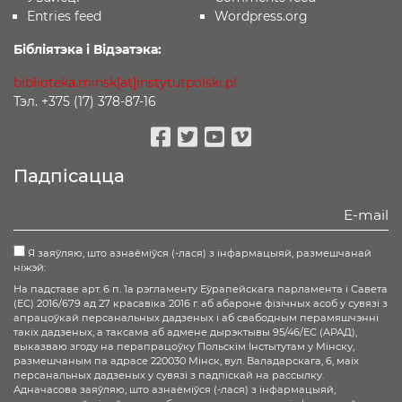
Entries feed
Wordpress.org
Бібліятэка і Відэатэка:
biblioteka.minsk[at]instytutpolski.pl
Тэл. +375 (17) 378-87-16
Facebook
Twitter
Youtube
Vimeo
Падпісацца
Я заяўляю, што азнаёміўся (-лася) з інфармацыяй, размешчанай
ніжэй:
На падставе арт. 6 п. 1а рэгламенту Еўрапейскага парламента і Савета
(ЕС) 2016/679 ад 27 красавіка 2016 г. аб абароне фізічных асоб у сувязі з
апрацоўкай персанальных дадзеных і аб свабодным перамяшчэнні
такіх дадзеных, а таксама аб адмене дырэктывы 95/46/ЕС (АРАД),
выказваю згоду на перапрацоўку Польскім Інстытутам у Мінску,
размешчаным па адрасе 220030 Мінск, вул. Валадарскага, 6, маіх
персанальных дадзеных у сувязі з падпіскай на рассылку.
Адначасова заяўляю, што азнаёміўся (-лася) з інфармацыяй,