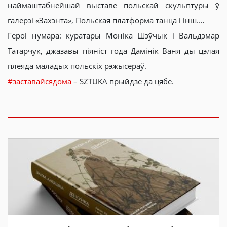
наймаштабнейшай выставе польскай скульптуры ў
галерэі «Захэнта», Польская платформа танца і інш.…
Героі нумара: куратары Моніка Шэўчык і Вальдэмар
Татарчук, джазавы піяніст года Дамінік Ваня ды цэлая
плеяда маладых польскіх рэжысёраў.
#заставайсядома
– SZTUKA прыйдзе да цябе.