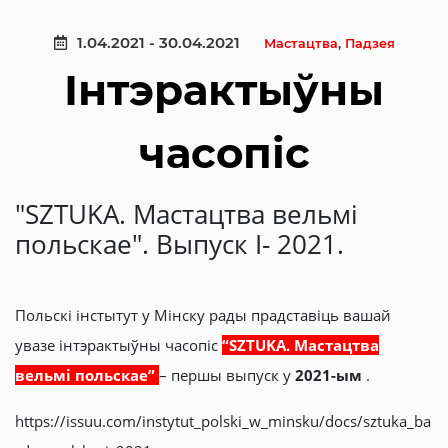
1.04.2021 - 30.04.2021
Мастацтва
,
Падзея
Інтэрактыўны
часопіс
"SZTUKA. Мастацтва вельмі
польскае". Выпуск I- 2021.
Польскі інстытут у Мінску рады прадставіць вашай
увазе інтэрактыўны часопіс
“SZTUKA. Мастацтва
вельмі польскае”
– першы выпуск у
2021-ым
.
https://issuu.com/instytut_polski_w_minsku/docs/sztuka_ba