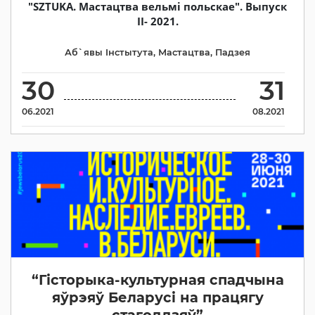
"SZTUKA. Мастацтва вельмі польскае". Выпуск
II- 2021.
Аб`явы Iнстытута
,
Мастацтва
,
Падзея
30
31
06.2021
08.2021
“Гісторыка-культурная спадчына
яўрэяў Беларусі на працягу