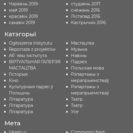
Чэрвень 2019
студзень 2017
май 2019
снежань 2016
красавік 2019
Лістапад 2016
сакавік 2019
Кастрычнік 2016
Катэгорыі
Ogłoszenia Instytutu
Мастацтва
Reportaże z projektów
Музыка
Аб`явы Iнстытута
Навіны
ВІРТУАЛЬНАЯ ГАЛЕРЭЯ
Падзея
МАСТАЦТВА
Польская мова
Гісторыя
Рэпартажы з
Кіно
мерапрыемстваў
Культурныя падзеі ў
Рэпартажы з
Польшчы
мерапрыемстваў
Лiтаратура
Тэатр
Лiтаратура
Тэатр
Літаратура
Усе
Мета
Увайсці
Comments feed