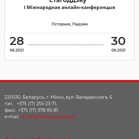
стагоддзяў”
І Міжнародная анлайн-канферэнцыя
Гісторыя
,
Падзея
28
30
06.2021
06.2021
220030, Беларусь, г. Мінск, вул. Валадарскага, 6
тэл. +375 (17) 255-23-71,
факс +375 (17) 378-95-81
e-mail:
minsk[at]instytutpolski.pl