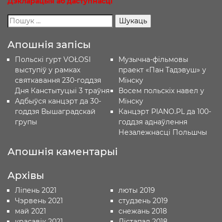
Дэкларацыя
аб
даступнасці
Апошнія запісы
Польскі гурт VOŁOSI
Музычна-фільмовы
выступіў у рамках
праект «Пан Тадэвуш» у
святкавання 230-годдзя
Мінску
Дня Канстытуцыі 3 траўня
Восем польскіх навел у
Адбыўся канцэрт да 30-
Мінску
годдзя Вышаградскай
Канцэрт PIANO.PL да 100-
групы
годдзя аднаўлення
Незалежнасці Польшчы
Апошнія каментарыі
Архівы
Ліпень 2021
люты 2019
Чэрвень 2021
студзень 2019
май 2021
снежань 2018
красавік 2021
Лістапад 2018