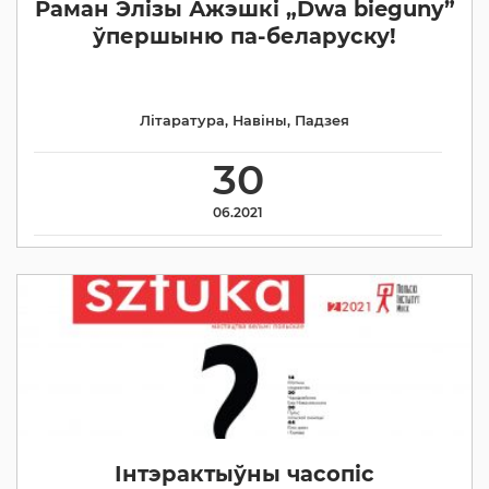
Раман Элізы Ажэшкі „Dwa bieguny”
ўпершыню па-беларуску!
Літаратура
,
Навіны
,
Падзея
30
06.2021
Інтэрактыўны часопіс