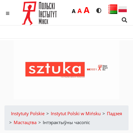
Duża
A
Średnia
A
Domyślna
A
Rozmiar czcionk
Wersja kon
MENU
Sear
Instytuty Polskie
>
Instytut Polski w Mińsku
>
Падзея
>
Мастацтва
>
Інтэрактыўны часопіс