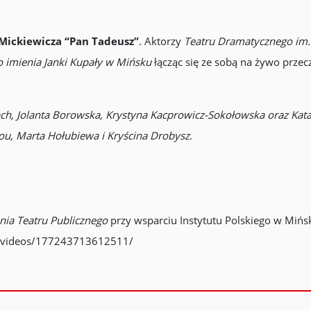
ickiewicza “Pan Tadeusz”
. Aktorzy
Teatru Dramatycznego im.
 imienia Janki Kupały w Mińsku
łącząc się ze sobą na żywo prze
ch, Jolanta Borowska, Krystyna Kacprowicz-Sokołowska oraz Kat
ou, Marta Hołubiewa i Kryścina Drobysz
.
nia Teatru Publicznego
przy wsparciu Instytutu Polskiego w Mińs
y/videos/177243713612511/