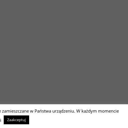
 one zamieszczane w Państwa urządzeniu. W każdym momencie
Sc
s
Zaakceptuj