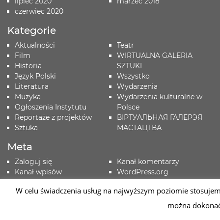
lipiec 2020
marzec 2018
czerwiec 2020
Kategorie
Aktualności
Teatr
Film
WIRTUALNA GALERIA
Historia
SZTUKI
Język Polski
Wszystko
Literatura
Wydarzenia
Muzyka
Wydarzenia kulturalne w
Ogłoszenia Instytutu
Polsce
Reportaże z projektów
ВІРТУАЛЬНАЯ ГАЛЕРЭЯ
Sztuka
МАСТАЦТВА
Meta
Zaloguj się
Kanał komentarzy
Kanał wpisów
WordPress.org
W celu świadczenia usług na najwyższym poziomie stosujem
można dokonać 
2026 © Instytut Polski w Mińsku | Wykonanie:
sm32 STUDIO