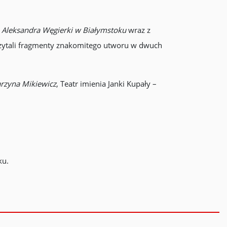
 Aleksandra Węgierki w Białymstoku
wraz z
czytali fragmenty znakomitego utworu w dwuch
arzyna Mikiewicz
, Teatr imienia Janki Kupały –
ku.