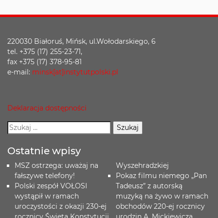
220030 Białoruś, Mińsk, ul.Wołodarskiego, 6
tel. +375 (17) 255-23-71,
fax +375 (17) 378-95-81
e-mail:
minsk[at]instytutpolski.pl
Deklaracja dostępności
Ostatnie wpisy
MSZ ostrzega: uważaj na
Wyszehradzkiej
fałszywe telefony!
Pokaz filmu niemego „Pan
Polski zespół VOŁOSI
Tadeusz” z autorską
wystąpił w ramach
muzyką na żywo w ramach
uroczystości z okazji 230-ej
obchodów 220-ej rocznicy
rocznicy Święta Konstytucji
urodzin A. Mickiewicza