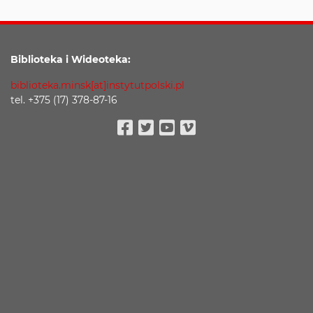
Biblioteka i Wideoteka:
biblioteka.minsk[at]instytutpolski.pl
tel. +375 (17) 378-87-16
Facebook
Twitter
Youtube
Vimeo