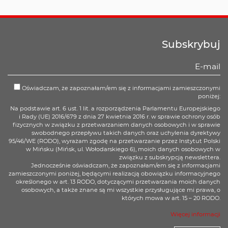
Subskrybuj
Oświadczam, że zapoznałam/em się z informacjami zamieszczonymi
poniżej:
Na podstawie art. 6 ust. 1 lit. a rozporządzenia Parlamentu Europejskiego
i Rady (UE) 2016/679 z dnia 27 kwietnia 2016 r. w sprawie ochrony osób
fizycznych w związku z przetwarzaniem danych osobowych i w sprawie
swobodnego przepływu takich danych oraz uchylenia dyrektywy
95/46/WE (RODO), wyrażam zgodę na przetwarzanie przez Instytut Polski
w Mińsku (Mińsk, ul. Wołodarskiego 6), moich danych osobowych w
związku z subskrypcją newslettera.
Jednocześnie oświadczam, że zapoznałam/em się z informacjami
zamieszczonymi poniżej, będącymi realizacją obowiązku informacyjnego
określonego w art. 13 RODO, dotyczącymi przetwarzania moich danych
osobowych, a także znane są mi wszystkie przysługujące mi prawa, o
których mowa w art. 15 – 20 RODO.
Więcej informacji