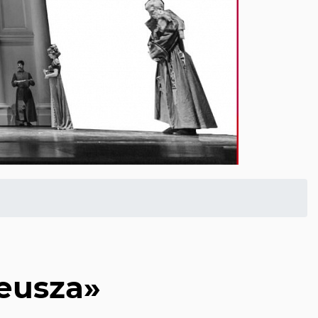
deusza»