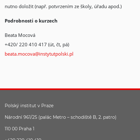
nutno doložit (např. potvrzením ze školy, úřadu apod.)
Podrobnosti o kurzech
Beata Mocová
+420/ 220 410 417 (út, čt, pá)
beata.mocova@instytutpolski.pl
Polský institut v Praze
Národní 961/25 (palác Metro – schodiště B, 2. patro)
110 00 Praha 1