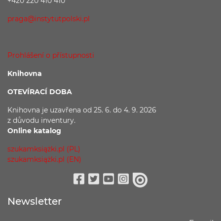
+420 220 410 410
praga@instytutpolski.pl
Prohlášení o přístupnosti
Knihovna
OTEVÍRACÍ DOBA
Knihovna je uzavřena
od 25. 6. do 4. 9. 2026
z důvodu
inventury.
Online katalog
szukamksiążki.pl (PL)
szukamksiążki.pl (EN)
Facebook
Twitter
Youtube
Instagram
issuu
Newsletter