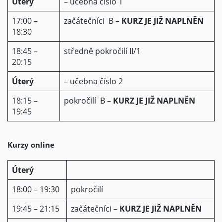
Úterý
– učebna číslo 1
17:00 –
začátečníci B –
KURZ JE JIŽ NAPLNĚN
18:30
18:45 –
středně pokročilí II/1
20:15
Úterý
– učebna číslo 2
18:15 –
pokročilí B –
KURZ JE JIŽ NAPLNĚN
19:45
Kurzy online
Úterý
18:00 – 19:30
pokročilí
19:45 – 21:15
začátečníci –
KURZ JE JIŽ NAPLNĚN