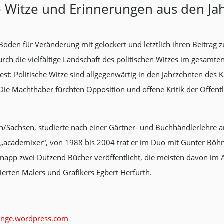
che Witze und Erinnerungen aus den Ja
oden für Veränderung mit gelockert und letztlich ihren Beitrag z
durch die vielfältige Landschaft des politischen Witzes im gesam
t: Politische Witze sind allgegenwärtig in den Jahrzehnten des K
Die Machthaber fürchten Opposition und offene Kritik der Öffentli
h/Sachsen, studierte nach einer Gärtner- und Buchhändlerlehre an
„academixer“, von 1988 bis 2004 trat er im Duo mit Gunter Böhn
 knapp zwei Dutzend Bücher veröffentlicht, die meisten davon im 
ierten Malers und Grafikers Egbert Herfurth.
ange.wordpress.com