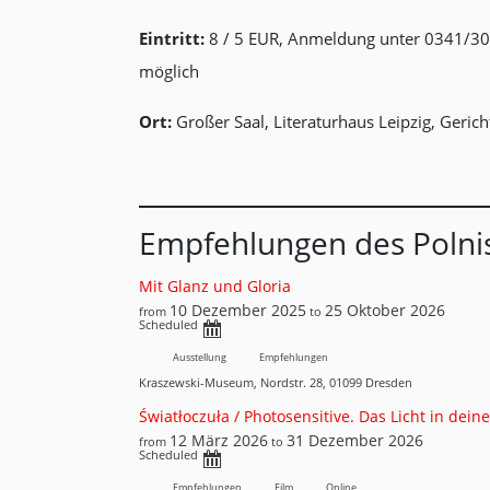
Eintritt:
8 / 5 EUR, Anmeldung unter 0341/30
möglich
Ort:
Großer Saal, Literaturhaus Leipzig, Geric
Empfehlungen des Polnis
Mit Glanz und Gloria
10 Dezember 2025
25 Oktober 2026
from
to
Scheduled
Ausstellung
Empfehlungen
Kraszewski-Museum, Nordstr. 28, 01099 Dresden
Światłoczuła / Photosensitive. Das Licht in dei
12 März 2026
31 Dezember 2026
from
to
Scheduled
Empfehlungen
Film
Online