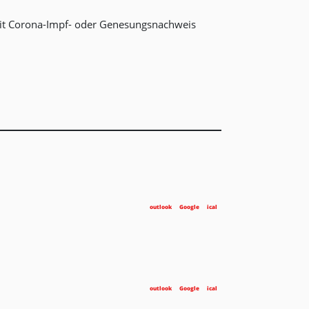
mit Corona-Impf- oder Genesungsnachweis
outlook
Google
ical
outlook
Google
ical