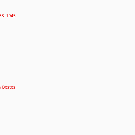
938–1945
n Bestes