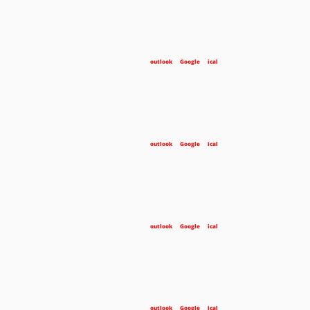
outlook
Google
ical
outlook
Google
ical
outlook
Google
ical
outlook
Google
ical