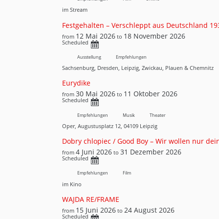
im Stream
Festgehalten – Verschleppt aus Deutschland 1
12 Mai 2026
18 November 2026
from
to
Scheduled
Ausstellung
Empfehlungen
Sachsenburg, Dresden, Leipzig, Zwickau, Plauen & Chemnitz
Eurydike
30 Mai 2026
11 Oktober 2026
from
to
Scheduled
Empfehlungen
Musik
Theater
Oper, Augustusplatz 12, 04109 Leipzig
Dobry chlopiec / Good Boy – Wir wollen nur dei
4 Juni 2026
31 Dezember 2026
from
to
Scheduled
Empfehlungen
Film
im Kino
WAJDA RE/FRAME
15 Juni 2026
24 August 2026
from
to
Scheduled