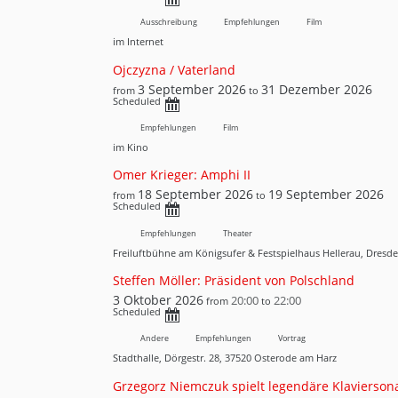
Ausschreibung
Empfehlungen
Film
im Internet
Ojczyzna / Vaterland
3 September 2026
31 Dezember 2026
from
to
Scheduled
Empfehlungen
Film
im Kino
Omer Krieger: Amphi II
18 September 2026
19 September 2026
from
to
Scheduled
Empfehlungen
Theater
Freiluftbühne am Königsufer & Festspielhaus Hellerau, Dresd
Steffen Möller: Präsident von Polschland
3 Oktober 2026
20:00
22:00
from
to
Scheduled
Andere
Empfehlungen
Vortrag
Stadthalle, Dörgestr. 28, 37520 Osterode am Harz
Grzegorz Niemczuk spielt legendäre Klavierson