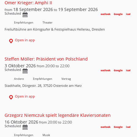
Omer Krieger: Amphi II
18 September 2026
19 September 2026
from
to
Scheduled
outlook
Google
ical
Empfehlungen
Theater
Freiluftbühne am Königsufer & Festspielhaus Hellerau, Dresden
Open in app
Steffen Möller: Präsident von Polschland
3 Oktober 2026
20:00
22:00
from
to
Scheduled
outlook
Google
ical
Andere
Empfehlungen
Vortrag
Stadthalle, Dörgestr. 28, 37520 Osterode am Harz
Open in app
Grzegorz Niemczuk spielt legendäre Klaviersonaten
16 Oktober 2026
20:00
22:00
from
to
Scheduled
outlook
Google
ical
Empfehlungen
Musik