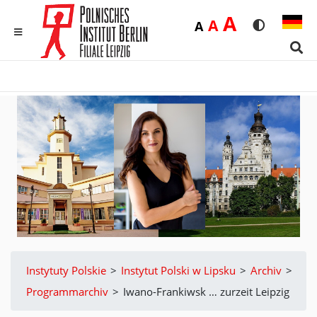
Duża
A
Średnia
A
Domyślna
A
Rozmiar czci
Wersja 
MENU
Sear
Instytuty Polskie
>
Instytut Polski w Lipsku
>
Archiv
>
Programmarchiv
>
Iwano-Frankiwsk … zurzeit Leipzig