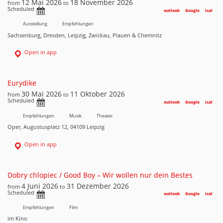
12 Mai 2026
18 November 2026
from
to
Scheduled
outlook
Google
ical
Ausstellung
Empfehlungen
Sachsenburg, Dresden, Leipzig, Zwickau, Plauen & Chemnitz
Open in app
Eurydike
30 Mai 2026
11 Oktober 2026
from
to
Scheduled
outlook
Google
ical
Empfehlungen
Musik
Theater
Oper, Augustusplatz 12, 04109 Leipzig
Open in app
Dobry chlopiec / Good Boy – Wir wollen nur dein Bestes
4 Juni 2026
31 Dezember 2026
from
to
Scheduled
outlook
Google
ical
Empfehlungen
Film
im Kino