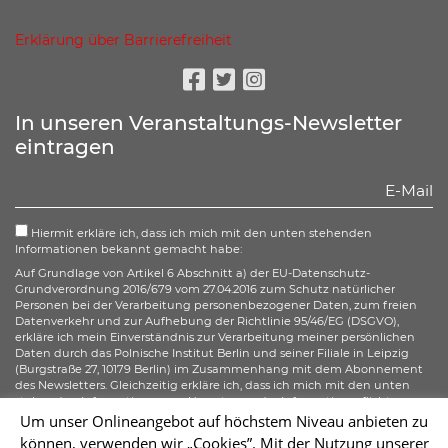
Erklärung über Barrierefreiheit
Facebook
Twitter
Instagram
In unseren Veranstaltungs-Newsletter
eintragen
Hiermit erkläre ich, dass ich mich mit den unten stehenden
Informationen bekannt gemacht habe:
Auf Grundlage von Artikel 6 Abschnitt a) der EU-Datenschutz-
Grundverordnung 2016/679 vom 27.04.2016 zum Schutz natürlicher
Personen bei der Verarbeitung personenbezogener Daten, zum freien
Datenverkehr und zur Aufhebung der Richtlinie 95/46/EG (DSGVO),
erkläre ich mein Einverständnis zur Verarbeitung meiner persönlichen
Daten durch das Polnische Institut Berlin und seiner Filiale in Leipzig
(Burgstraße 27, 10179 Berlin) im Zusammenhang mit dem Abonnement
des Newsletters. Gleichzeitig erkläre ich, dass ich mich mit den unten
stehenden Informationen zur Umsetzung der Informationspflicht
gemäß Artikel 13 der DSGVO bezüglich der Verarbeitung meiner
Um unser Onlineangebot auf höchstem Niveau anbieten zu
personenbezogenen Daten bekannt gemacht habe und ich mir meiner
können, verwenden wir „Cookies”. Mit der Nutzung unserer