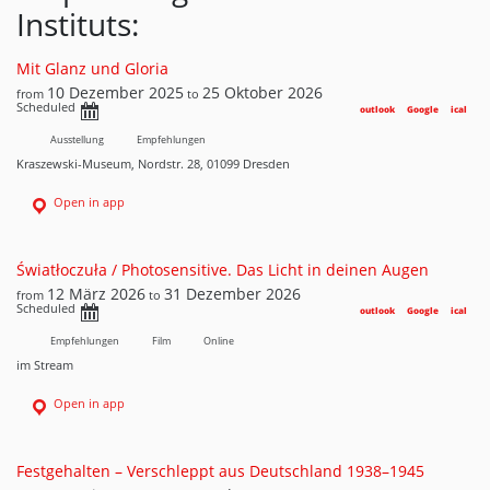
Instituts:
Mit Glanz und Gloria
10 Dezember 2025
25 Oktober 2026
from
to
Scheduled
outlook
Google
ical
Ausstellung
Empfehlungen
Kraszewski-Museum, Nordstr. 28, 01099 Dresden
Open in app
Światłoczuła / Photosensitive. Das Licht in deinen Augen
12 März 2026
31 Dezember 2026
from
to
Scheduled
outlook
Google
ical
Empfehlungen
Film
Online
im Stream
Open in app
Festgehalten – Verschleppt aus Deutschland 1938–1945