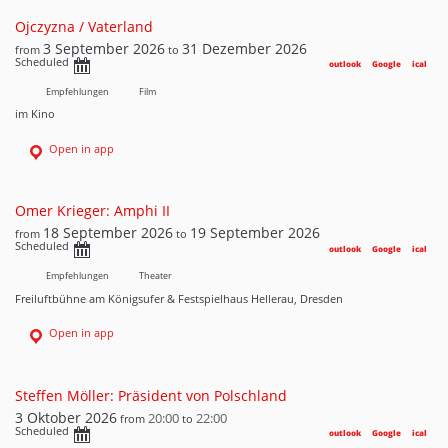
Ojczyzna / Vaterland
3 September 2026
31 Dezember 2026
from
to
Scheduled
outlook
Google
ical
Empfehlungen
Film
im Kino
Open in app
Omer Krieger: Amphi II
18 September 2026
19 September 2026
from
to
Scheduled
outlook
Google
ical
Empfehlungen
Theater
Freiluftbühne am Königsufer & Festspielhaus Hellerau, Dresden
Open in app
Steffen Möller: Präsident von Polschland
3 Oktober 2026
20:00
22:00
from
to
Scheduled
outlook
Google
ical