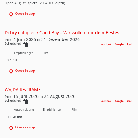
Oper, Augustusplatz 12, 04109 Leipzig
Open in app
Dobry chlopiec / Good Boy – Wir wollen nur dein Bestes
4 Juni 2026
31 Dezember 2026
from
to
Scheduled
outlook
Google
ical
Empfehlungen
Film
im Kino
Open in app
WAJDA RE/FRAME
15 Juni 2026
24 August 2026
from
to
Scheduled
outlook
Google
ical
Ausschreibung
Empfehlungen
Film
im Internet
Open in app