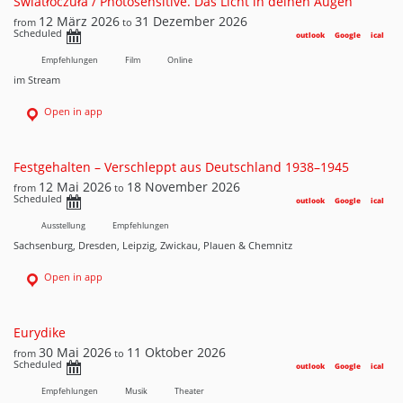
Światłoczuła / Photosensitive. Das Licht in deinen Augen
12 März 2026
31 Dezember 2026
from
to
Scheduled
outlook
Google
ical
Empfehlungen
Film
Online
im Stream
Open in app
Festgehalten – Verschleppt aus Deutschland 1938–1945
12 Mai 2026
18 November 2026
from
to
Scheduled
outlook
Google
ical
Ausstellung
Empfehlungen
Sachsenburg, Dresden, Leipzig, Zwickau, Plauen & Chemnitz
Open in app
Eurydike
30 Mai 2026
11 Oktober 2026
from
to
Scheduled
outlook
Google
ical
Empfehlungen
Musik
Theater