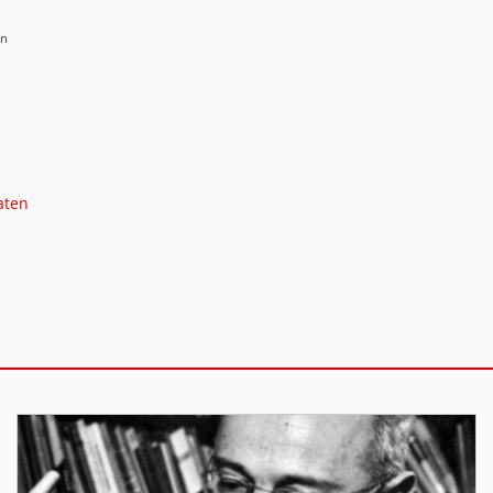
en
aten