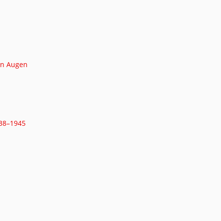
nen Augen
938–1945