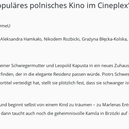
opuläres polnisches Kino im Cineplex
 OmeU
, Aleksandra Hamkało, Nikodem Rozbicki, Grażyna Błęcka-Kolska,
 seiner Schwiegermutter und Leopold Kapusta in ein neues Zuhause
u finden, der in die elegante Residenz passen würde. Piotrs Schw
itel verteidigt hat, stellt sie plötzlich fest, dass sie schwanger 
 und beginnt selbst von einem Kind zu träumen – zu Marlenas Ents
d dann taucht auch noch die geheimnisvolle Kamila in Brzózki au