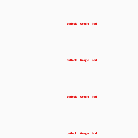
outlook
Google
ical
outlook
Google
ical
outlook
Google
ical
outlook
Google
ical