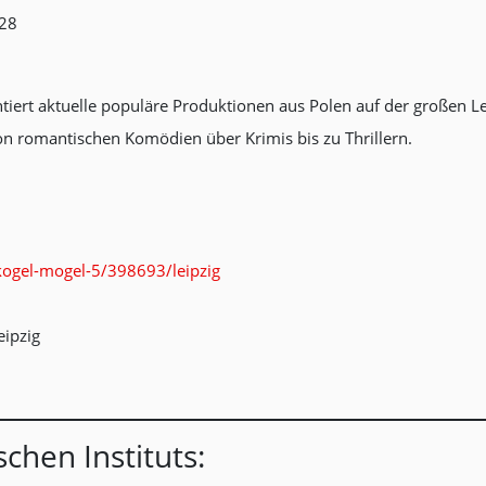
W28
ntiert aktuelle populäre Produktionen aus Polen auf der großen L
on romantischen Komödien über Krimis bis zu Thrillern.
kogel-mogel-5/398693/leipzig
eipzig
chen Instituts: