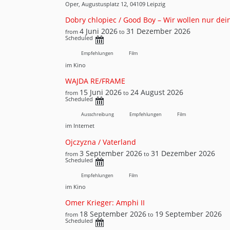
Oper, Augustusplatz 12, 04109 Leipzig
Dobry chlopiec / Good Boy – Wir wollen nur dei
4 Juni 2026
31 Dezember 2026
from
to
Scheduled
Empfehlungen
Film
im Kino
WAJDA RE/FRAME
15 Juni 2026
24 August 2026
from
to
Scheduled
Ausschreibung
Empfehlungen
Film
im Internet
Ojczyzna / Vaterland
3 September 2026
31 Dezember 2026
from
to
Scheduled
Empfehlungen
Film
im Kino
Omer Krieger: Amphi II
18 September 2026
19 September 2026
from
to
Scheduled