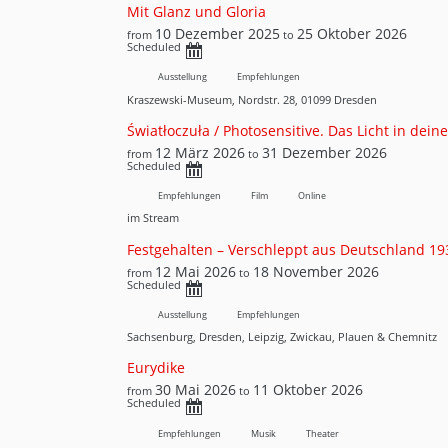
Mit Glanz und Gloria
10 Dezember 2025
25 Oktober 2026
from
to
Scheduled
Ausstellung
Empfehlungen
Kraszewski-Museum, Nordstr. 28, 01099 Dresden
Światłoczuła / Photosensitive. Das Licht in dei
12 März 2026
31 Dezember 2026
from
to
Scheduled
Empfehlungen
Film
Online
im Stream
Festgehalten – Verschleppt aus Deutschland 1
12 Mai 2026
18 November 2026
from
to
Scheduled
Ausstellung
Empfehlungen
Sachsenburg, Dresden, Leipzig, Zwickau, Plauen & Chemnitz
Eurydike
30 Mai 2026
11 Oktober 2026
from
to
Scheduled
Empfehlungen
Musik
Theater