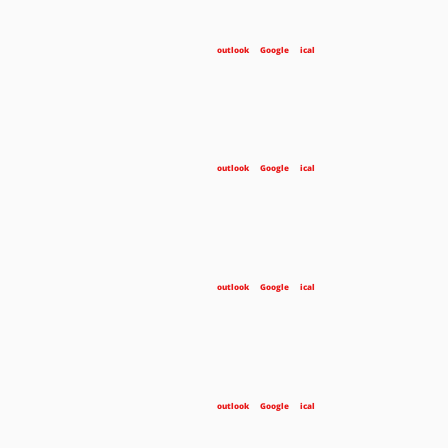
outlook
Google
ical
outlook
Google
ical
outlook
Google
ical
outlook
Google
ical