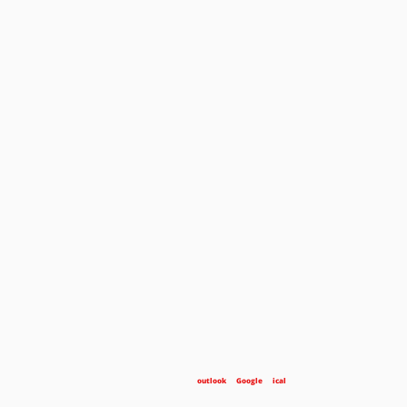
outlook
Google
ical