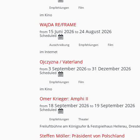
Empfehlungen
Film
im Kino
WAJDA RE/FRAME
15 Juni 2026
24 August 2026
from
to
Scheduled
Ausschreibung
Empfehlungen
Film
im Internet
Ojczyzna / Vaterland
3 September 2026
31 Dezember 2026
from
to
Scheduled
Empfehlungen
Film
im Kino
Omer Krieger: Amphi II
18 September 2026
19 September 2026
from
to
Scheduled
Empfehlungen
Theater
Freiluftbühne am Königsufer & Festspielhaus Hellerau, Dresd
Steffen Möller: Präsident von Polschland