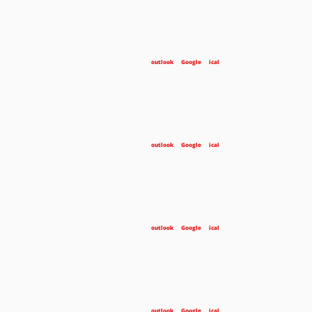
outlook
Google
ical
outlook
Google
ical
outlook
Google
ical
outlook
Google
ical