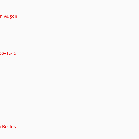
nen Augen
938–1945
n Bestes