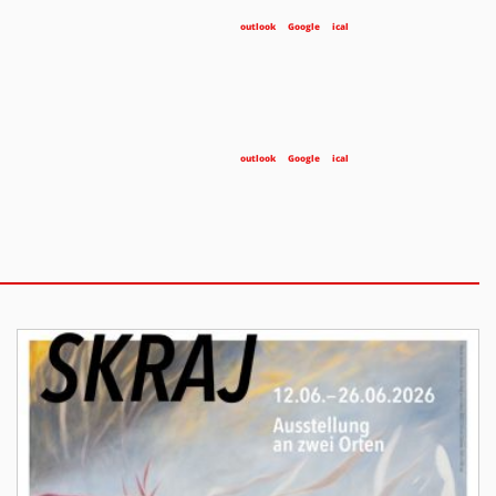
outlook
Google
ical
outlook
Google
ical