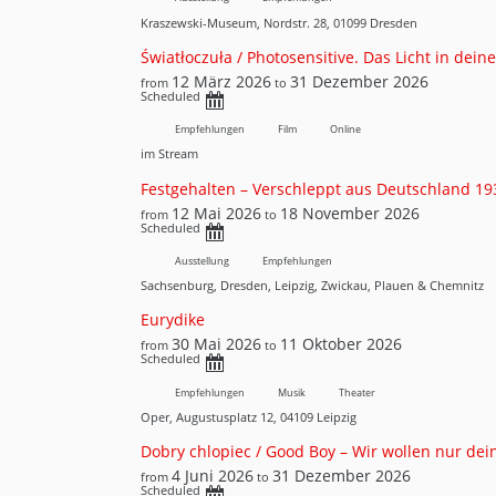
Kraszewski-Museum, Nordstr. 28, 01099 Dresden
Światłoczuła / Photosensitive. Das Licht in dei
12 März 2026
31 Dezember 2026
from
to
Scheduled
Empfehlungen
Film
Online
im Stream
Festgehalten – Verschleppt aus Deutschland 1
12 Mai 2026
18 November 2026
from
to
Scheduled
Ausstellung
Empfehlungen
Sachsenburg, Dresden, Leipzig, Zwickau, Plauen & Chemnitz
Eurydike
30 Mai 2026
11 Oktober 2026
from
to
Scheduled
Empfehlungen
Musik
Theater
Oper, Augustusplatz 12, 04109 Leipzig
Dobry chlopiec / Good Boy – Wir wollen nur dei
4 Juni 2026
31 Dezember 2026
from
to
Scheduled