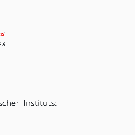
ets
)
zig
chen Instituts: